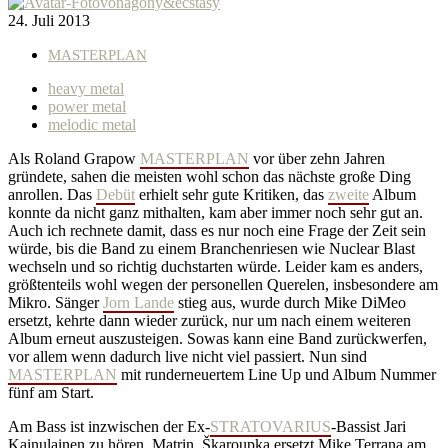
von
agony&ecstasy
24. Juli 2013
MASTERPLAN
heavy metal
power metal
melodic metal
Als Roland Grapow
MASTERPLAN
vor über zehn Jahren
gründete, sahen die meisten wohl schon das nächste große Ding
anrollen. Das
Debüt
erhielt sehr gute Kritiken, das
zweite
Album
konnte da nicht ganz mithalten, kam aber immer noch sehr gut an.
Auch ich rechnete damit, dass es nur noch eine Frage der Zeit sein
würde, bis die Band zu einem Branchenriesen wie Nuclear Blast
wechseln und so richtig duchstarten würde. Leider kam es anders,
größtenteils wohl wegen der personellen Querelen, insbesondere am
Mikro. Sänger
Jorn Lande
stieg aus, wurde durch Mike DiMeo
ersetzt, kehrte dann wieder zurück, nur um nach einem weiteren
Album erneut auszusteigen. Sowas kann eine Band zurückwerfen,
vor allem wenn dadurch live nicht viel passiert. Nun sind
MASTERPLAN
mit runderneuertem Line Up und Album Nummer
fünf am Start.
Am Bass ist inzwischen der Ex-
STRATOVARIUS
-Bassist Jari
Kainulainen zu hören, Matrin Škaroupka ersetzt Mike Terrana am