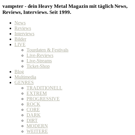
vampster - dein Heavy Metal Magazin mit täglich News,
Reviews, Interviews. Seit 1999.
News
Reviews
Interviews
Bilder
LIVE
Tourdaten & Festivals
Live-Reviews
Live-Streams
Ticket-Shop
Blog
Multimedia
GENRES
TRADITIONELL
EXTREM
PROGRESSIVE
ROCK
CORE
DARK
DIRT
MODERN
WEITERE