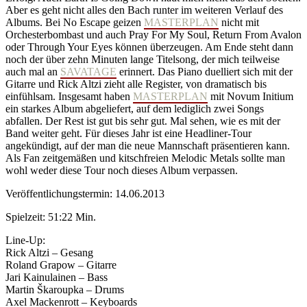
Aber es geht nicht alles den Bach runter im weiteren Verlauf des
Albums. Bei No Escape geizen
MASTERPLAN
nicht mit
Orchesterbombast und auch Pray For My Soul, Return From Avalon
oder Through Your Eyes können überzeugen. Am Ende steht dann
noch der über zehn Minuten lange Titelsong, der mich teilweise
auch mal an
SAVATAGE
erinnert. Das Piano duelliert sich mit der
Gitarre und Rick Altzi zieht alle Register, von dramatisch bis
einfühlsam. Insgesamt haben
MASTERPLAN
mit Novum Initium
ein starkes Album abgeliefert, auf dem lediglich zwei Songs
abfallen. Der Rest ist gut bis sehr gut. Mal sehen, wie es mit der
Band weiter geht. Für dieses Jahr ist eine Headliner-Tour
angekündigt, auf der man die neue Mannschaft präsentieren kann.
Als Fan zeitgemäßen und kitschfreien Melodic Metals sollte man
wohl weder diese Tour noch dieses Album verpassen.
Veröffentlichungstermin: 14.06.2013
Spielzeit: 51:22 Min.
Line-Up:
Rick Altzi – Gesang
Roland Grapow – Gitarre
Jari Kainulainen – Bass
Martin Škaroupka – Drums
Axel Mackenrott – Keyboards