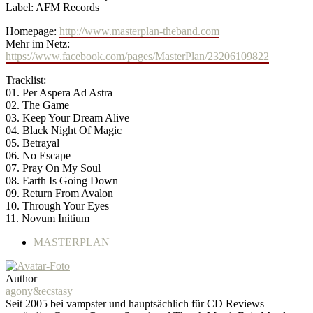
Label: AFM Records
Homepage:
http://www.masterplan-theband.com
Mehr im Netz:
https://www.facebook.com/pages/MasterPlan/23206109822
Tracklist:
01. Per Aspera Ad Astra
02. The Game
03. Keep Your Dream Alive
04. Black Night Of Magic
05. Betrayal
06. No Escape
07. Pray On My Soul
08. Earth Is Going Down
09. Return From Avalon
10. Through Your Eyes
11. Novum Initium
MASTERPLAN
Author
agony&ecstasy
Seit 2005 bei vampster und hauptsächlich für CD Reviews