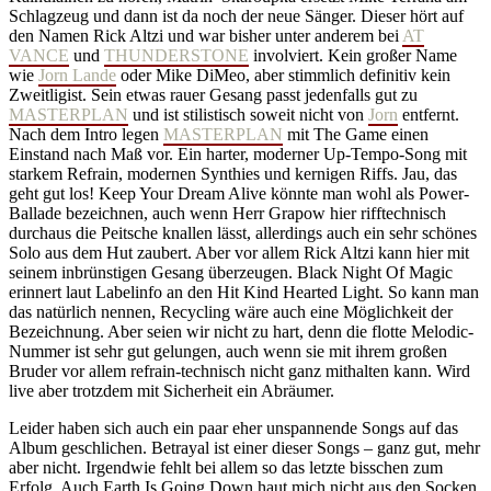
Schlagzeug und dann ist da noch der neue Sänger. Dieser hört auf
den Namen Rick Altzi und war bisher unter anderem bei
AT
VANCE
und
THUNDERSTONE
involviert. Kein großer Name
wie
Jorn Lande
oder Mike DiMeo, aber stimmlich definitiv kein
Zweitligist. Sein etwas rauer Gesang passt jedenfalls gut zu
MASTERPLAN
und ist stilistisch soweit nicht von
Jorn
entfernt.
Nach dem Intro legen
MASTERPLAN
mit The Game einen
Einstand nach Maß vor. Ein harter, moderner Up-Tempo-Song mit
starkem Refrain, modernen Synthies und kernigen Riffs. Jau, das
geht gut los! Keep Your Dream Alive könnte man wohl als Power-
Ballade bezeichnen, auch wenn Herr Grapow hier rifftechnisch
durchaus die Peitsche knallen lässt, allerdings auch ein sehr schönes
Solo aus dem Hut zaubert. Aber vor allem Rick Altzi kann hier mit
seinem inbrünstigen Gesang überzeugen. Black Night Of Magic
erinnert laut Labelinfo an den Hit Kind Hearted Light. So kann man
das natürlich nennen, Recycling wäre auch eine Möglichkeit der
Bezeichnung. Aber seien wir nicht zu hart, denn die flotte Melodic-
Nummer ist sehr gut gelungen, auch wenn sie mit ihrem großen
Bruder vor allem refrain-technisch nicht ganz mithalten kann. Wird
live aber trotzdem mit Sicherheit ein Abräumer.
Leider haben sich auch ein paar eher unspannende Songs auf das
Album geschlichen. Betrayal ist einer dieser Songs – ganz gut, mehr
aber nicht. Irgendwie fehlt bei allem so das letzte bisschen zum
Erfolg. Auch Earth Is Going Down haut mich nicht aus den Socken.