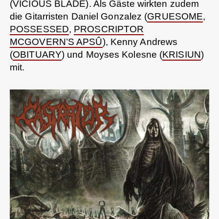
(VICIOUS BLADE). Als Gäste wirkten zudem
die Gitarristen Daniel Gonzalez (
GRUESOME
,
POSSESSED
,
PROSCRIPTOR
MCGOVERN’S APSÛ
), Kenny Andrews
(
OBITUARY
) und Moyses Kolesne (
KRISIUN
)
mit.