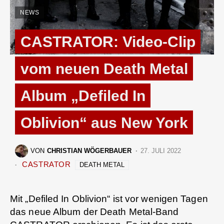
NEWS
CASTRATOR: Video-Clip
vom neuen Death Metal
Album „Defiled In
Oblivion“ aus New York
VON
CHRISTIAN WÖGERBAUER
27. JULI 2022
CASTRATOR
DEATH METAL
Mit „Defiled In Oblivion“ ist vor wenigen Tagen
das neue Album der Death Metal-Band