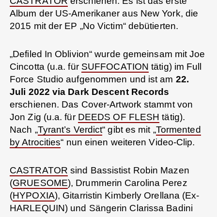
CASTRATOR
erschienen. Es ist das erste
Album der US-Amerikaner aus New York, die
2015 mit der EP „No Victim“ debütierten.
„Defiled In Oblivion“ wurde gemeinsam mit Joe
Cincotta (u.a. für
SUFFOCATION
tätig) im Full
Force Studio aufgenommen und ist am
22.
Juli 2022 via Dark Descent Records
erschienen. Das Cover-Artwork stammt von
Jon Zig (u.a. für
DEEDS OF FLESH
tätig).
Nach „
Tyrant’s Verdict
“ gibt es mit „
Tormented
by Atrocities
“ nun einen weiteren Video-Clip.
CASTRATOR
sind Bassistist Robin Mazen
(
GRUESOME
), Drummerin Carolina Perez
(
HYPOXIA
), Gitarristin Kimberly Orellana (Ex-
HARLEQUIN) und Sängerin Clarissa Badini