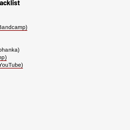
acklist
 Bandcamp)
Yohanka)
mp)
 YouTube)