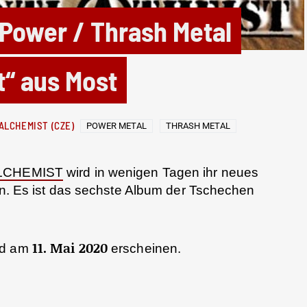
Power / Thrash Metal
t“ aus Most
ALCHEMIST (CZE)
POWER METAL
THRASH METAL
LCHEMIST
wird in wenigen Tagen ihr neues
hen. Es ist das sechste Album der Tschechen
11. Mai 2020
rd am
erscheinen.