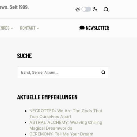
ws. Seit 1999.
ENRES
KONTAKT
🗯 NEWSLETTER
SUCHE
AKTUELLE EMPFEHLUNGEN
NECROTTED: We Are The Gods That
Tear Ourselves Apart
ASTRAL ALCHEMY: Weaving Chilling
Magical Dreamworlds
CEREMONY: Tell Me Your Dream