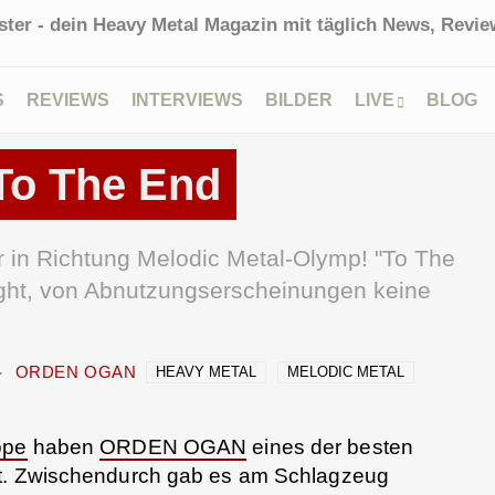
ter - dein Heavy Metal Magazin mit täglich News, Review
S
REVIEWS
INTERVIEWS
BILDER
LIVE
BLOG
o The End
in Richtung Melodic Metal-Olymp! "To The
light, von Abnutzungserscheinungen keine
ORDEN OGAN
HEAVY METAL
MELODIC METAL
ope
haben
ORDEN OGAN
eines der besten
rt. Zwischendurch gab es am Schlagzeug