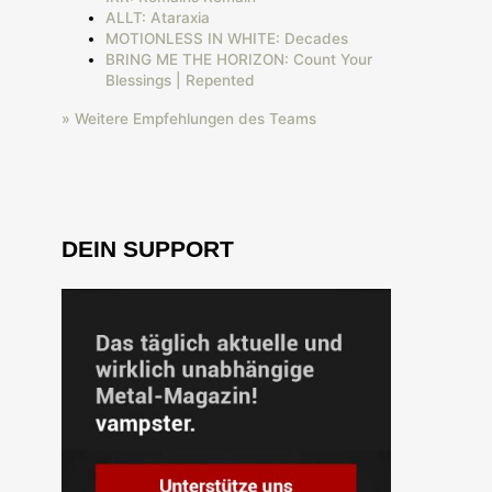
ALLT: Ataraxia
MOTIONLESS IN WHITE: Decades
BRING ME THE HORIZON: Count Your
Blessings | Repented
» Weitere Empfehlungen des Teams
DEIN SUPPORT