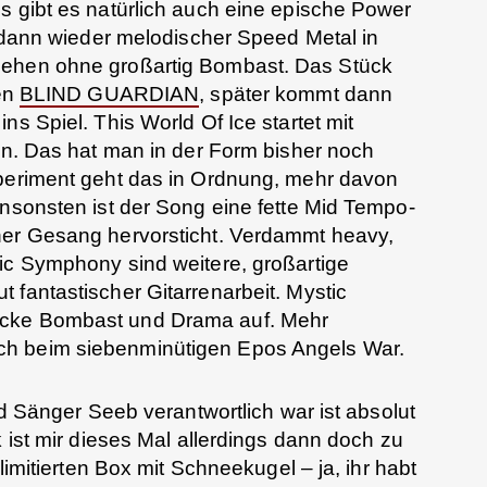
s gibt es natürlich auch eine epische Power
st dann wieder melodischer Speed Metal in
sehen ohne großartig Bombast. Das Stück
ten
BLIND GUARDIAN
, später kommt dann
ns Spiel. This World Of Ice startet mit
ren. Das hat man in der Form bisher noch
xperiment geht das in Ordnung, mehr davon
Ansonsten ist der Song eine fette Mid Tempo-
her Gesang hervorsticht. Verdammt heavy,
ic Symphony sind weitere, großartige
 fantastischer Gitarrenarbeit. Mystic
Ecke Bombast und Drama auf. Mehr
h beim siebenminütigen Epos Angels War.
und Sänger Seeb verantwortlich war ist absolut
k ist mir dieses Mal allerdings dann doch zu
 limitierten Box mit Schneekugel – ja, ihr habt