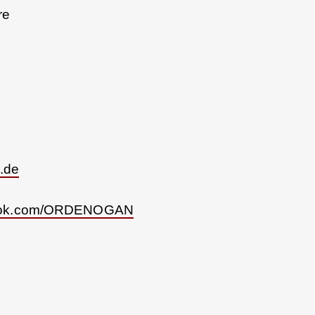
re
.de
book.com/ORDENOGAN