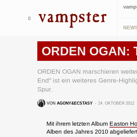
vamps
NEW
REVIEWS
ORDEN OGAN: T
ORDEN OGAN marschieren weiter 
End" ist ein weiteres Genre-High
Spur.
VON
AGONY&ECSTASY
24. OKTOBER 2012
Mit ihrem letzten Album
Easton H
Alben des Jahres 2010 abgeliefe