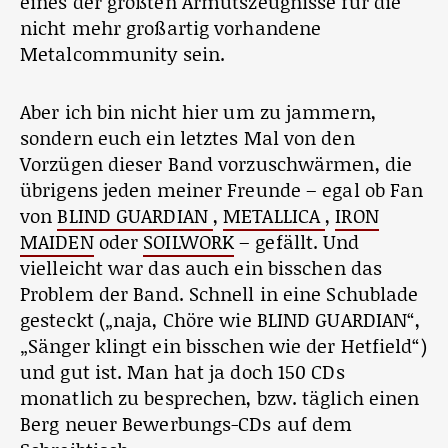
eines der größten Armutszeugnisse für die
nicht mehr großartig vorhandene
Metalcommunity sein.
Aber ich bin nicht hier um zu jammern,
sondern euch ein letztes Mal von den
Vorzügen dieser Band vorzuschwärmen, die
übrigens jeden meiner Freunde – egal ob Fan
von
BLIND GUARDIAN
,
METALLICA
,
IRON
MAIDEN
oder
SOILWORK
– gefällt. Und
vielleicht war das auch ein bisschen das
Problem der Band. Schnell in eine Schublade
gesteckt („naja, Chöre wie BLIND GUARDIAN“,
„Sänger klingt ein bisschen wie der Hetfield“)
und gut ist. Man hat ja doch 150 CDs
monatlich zu besprechen, bzw. täglich einen
Berg neuer Bewerbungs-CDs auf dem