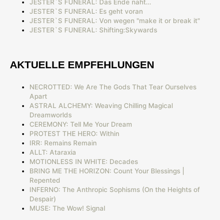
JESTER`S FUNERAL: Das Ende naht…
JESTER`S FUNERAL: Es geht voran
JESTER`S FUNERAL: Von wegen "make it or break it"
JESTER`S FUNERAL: Shifting:Skywards
AKTUELLE EMPFEHLUNGEN
NECROTTED: We Are The Gods That Tear Ourselves
Apart
ASTRAL ALCHEMY: Weaving Chilling Magical
Dreamworlds
CEREMONY: Tell Me Your Dream
PROTEST THE HERO: Within
IRR: Remains Remain
ALLT: Ataraxia
MOTIONLESS IN WHITE: Decades
BRING ME THE HORIZON: Count Your Blessings |
Repented
INFERNO: The Anthropic Sophisms (On the Heights of
Despair)
MUSE: The Wow! Signal