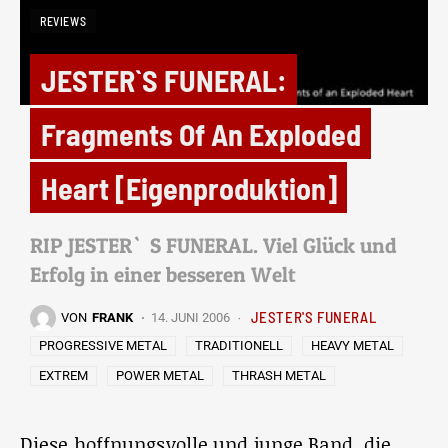
REVIEWS
JESTER`S FUNERAL:
Fragments Of An Exploded
Heart [Eigenproduktion]
RIP JESTER`S FUNERAL. Viel Glück und
Erfolg in einer besseren Welt
JESTER'S FUNERAL
VON
FRANK
14. JUNI 2006
PROGRESSIVE METAL
TRADITIONELL
HEAVY METAL
EXTREM
POWER METAL
THRASH METAL
Diese hoffnungsvolle und junge Band, die