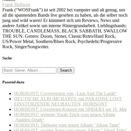
Frank Hellweg
Frank (“WOSFrank”) ist seit 2002 bei vampster und alt genug, um
all die spannenden Bands live gesehen zu haben, als die selber noch
jung und wild waren! Er kümmert sich um Reviews, News und
andere Artikel sowie um interne Hintergrundarbeit. Lieblingsbands:
TROUBLE, CANDLEMASS, BLACK SABBATH, SWALLOW
THE SUN. Genres: Doom, Stoner, Classic/Retro/Hard Rock,
US/Power Metal, Southern/Blues Rock, Psychedelic/Progressive
Rock, Singer/Songwriter.
Suche
Search
Passend dazu
HORISONT: Coverversion von „Lion And The Lamb“
DEUTSCHE ALBUMCHARTS: mit PARADISE LOST,
EINSTÜRZENDE NEUBAUTEN, HORISONT
HORISONT: Livestream-Konzert mit SPIDERS am 16. Mai
HORISONT: weiterer Vorab-Track vom neuen Album
„Sudden Death“
HORISONT: Titelsong vom neuen Album "About Time"
HORISONT: zweiter Song vom neuen Album "About Time"