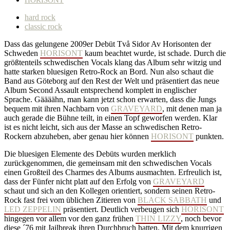
HORISONT
hard rock
classic rock
Dass das gelungene 2009er Debüt Två Sidor Av Horisonten der
Schweden
HORISONT
kaum beachtet wurde, ist schade. Durch die
größtenteils schwedischen Vocals klang das Album sehr witzig und
hatte starken bluesigen Retro-Rock an Bord. Nun also schaut die
Band aus Göteborg auf den Rest der Welt und präsentiert das neue
Album Second Assault entsprechend komplett in englischer
Sprache. Gäääähn, man kann jetzt schon erwarten, dass die Jungs
bequem mit ihren Nachbarn von
GRAVEYARD
, mit denen man ja
auch gerade die Bühne teilt, in einen Topf geworfen werden. Klar
ist es nicht leicht, sich aus der Masse an schwedischen Retro-
Rockern abzuheben, aber genau hier können
HORISONT
punkten.
Die bluesigen Elemente des Debüts wurden merklich
zurückgenommen, die gemeinsam mit den schwedischen Vocals
einen Großteil des Charmes des Albums ausmachten. Erfreulich ist,
dass der Fünfer nicht platt auf den Erfolg von
GRAVEYARD
schaut und sich an den Kollegen orientiert, sondern seinen Retro-
Rock fast frei vom üblichen Zitieren von
BLACK SABBATH
und
LED ZEPPELIN
präsentiert. Deutlich verbeugen sich
HORISONT
hingegen vor allem vor den ganz frühen
THIN LIZZY
, noch bevor
diese ´76 mit Jailbreak ihren Durchbruch hatten. Mit dem knurrigen