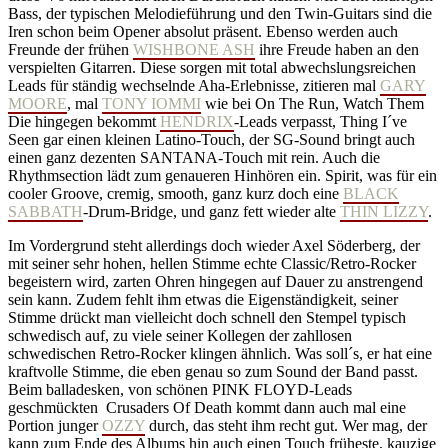
Bass, der typischen Melodieführung und den Twin-Guitars sind die
Iren schon beim Opener absolut präsent. Ebenso werden auch
Freunde der frühen
WISHBONE ASH
ihre Freude haben an den
verspielten Gitarren. Diese sorgen mit total abwechslungsreichen
Leads für ständig wechselnde Aha-Erlebnisse, zitieren mal
GARY
MOORE
, mal
TONY IOMMI
wie bei On The Run, Watch Them
Die hingegen bekommt
HENDRIX
-Leads verpasst, Thing I´ve
Seen gar einen kleinen Latino-Touch, der SG-Sound bringt auch
einen ganz dezenten SANTANA-Touch mit rein. Auch die
Rhythmsection lädt zum genaueren Hinhören ein. Spirit, was für ein
cooler Groove, cremig, smooth, ganz kurz doch eine
BLACK
SABBATH
-Drum-Bridge, und ganz fett wieder alte
THIN LIZZY
.
Im Vordergrund steht allerdings doch wieder Axel Söderberg, der
mit seiner sehr hohen, hellen Stimme echte Classic/Retro-Rocker
begeistern wird, zarten Ohren hingegen auf Dauer zu anstrengend
sein kann. Zudem fehlt ihm etwas die Eigenständigkeit, seiner
Stimme drückt man vielleicht doch schnell den Stempel typisch
schwedisch auf, zu viele seiner Kollegen der zahllosen
schwedischen Retro-Rocker klingen ähnlich. Was soll´s, er hat eine
kraftvolle Stimme, die eben genau so zum Sound der Band passt.
Beim balladesken, von schönen PINK FLOYD-Leads
geschmückten Crusaders Of Death kommt dann auch mal eine
Portion junger
OZZY
durch, das steht ihm recht gut. Wer mag, der
kann zum Ende des Albums hin auch einen Touch früheste, kauzige