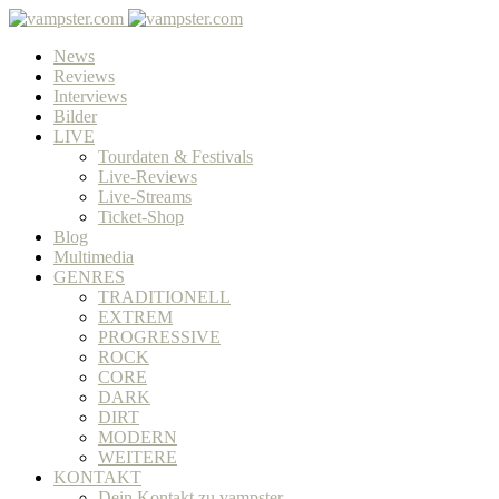
News
Reviews
Interviews
Bilder
LIVE
Tourdaten & Festivals
Live-Reviews
Live-Streams
Ticket-Shop
Blog
Multimedia
GENRES
TRADITIONELL
EXTREM
PROGRESSIVE
ROCK
CORE
DARK
DIRT
MODERN
WEITERE
KONTAKT
Dein Kontakt zu vampster