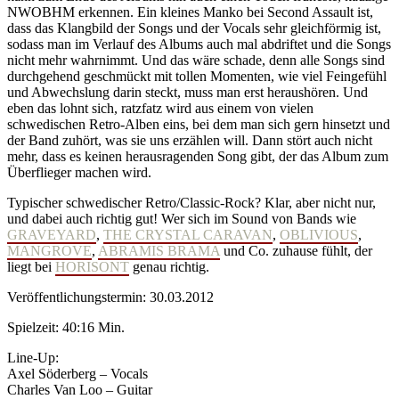
NWOBHM erkennen. Ein kleines Manko bei Second Assault ist,
dass das Klangbild der Songs und der Vocals sehr gleichförmig ist,
sodass man im Verlauf des Albums auch mal abdriftet und die Songs
nicht mehr wahrnimmt. Und das wäre schade, denn alle Songs sind
durchgehend geschmückt mit tollen Momenten, wie viel Feingefühl
und Abwechslung darin steckt, muss man erst heraushören. Und
eben das lohnt sich, ratzfatz wird aus einem von vielen
schwedischen Retro-Alben eins, bei dem man sich gern hinsetzt und
der Band zuhört, was sie uns erzählen will. Dann stört auch nicht
mehr, dass es keinen herausragenden Song gibt, der das Album zum
Überflieger machen wird.
Typischer schwedischer Retro/Classic-Rock? Klar, aber nicht nur,
und dabei auch richtig gut! Wer sich im Sound von Bands wie
GRAVEYARD
,
THE CRYSTAL CARAVAN
,
OBLIVIOUS
,
MANGROVE
,
ABRAMIS BRAMA
und Co. zuhause fühlt, der
liegt bei
HORISONT
genau richtig.
Veröffentlichungstermin: 30.03.2012
Spielzeit: 40:16 Min.
Line-Up:
Axel Söderberg – Vocals
Charles Van Loo – Guitar