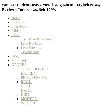
vampster - dein Heavy Metal Magazin mit täglich News,
Reviews, Interviews. Seit 1999.
News
Reviews
Interviews
Bilder
LIVE
Tourdaten & Festivals
Live-Reviews
Live-Streams
Ticket-Shop
Blog
Multimedia
GENRES
TRADITIONELL
EXTREM
PROGRESSIVE
ROCK
CORE
DARK
DIRT
MODERN
WEITERE