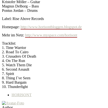
Kristofer Möller – Guitar
Magnus Delborg – Bass
Pontus Jordan – Drums
Label: Rise Above Records
Homepage:
http://www.horisontbloggen.blogspot.de
Mehr im Netz:
http://www.myspace.com/horisont
Tracklist:
1. Time Warrior
2. Road To Cairo
3. Crusaders Of Death
4. On The Run
5. Watch Them Die
6. Second Assault
7. Spirit
8. Thing I´ve Seen
9. Hard Bargain
10. Thunderfight
HORISONT
Author