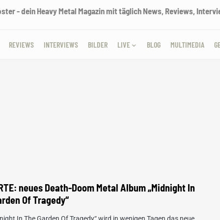
ter - dein Heavy Metal Magazin mit täglich News, Reviews, Intervie
REVIEWS
INTERVIEWS
BILDER
LIVE
BLOG
MULTIMEDIA
G
RTE: neues Death-Doom Metal Album „Midnight In
arden Of Tragedy“
night In The Garden Of Tragedy“ wird in wenigen Tagen das neue