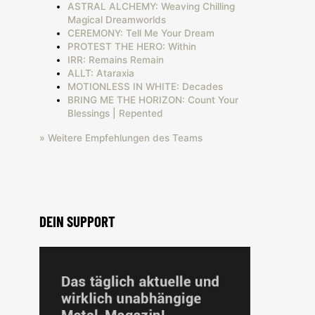
ASTRAL ALCHEMY: Weaving Chilling
Magical Dreamworlds
CEREMONY: Tell Me Your Dream
PROTEST THE HERO: Within
IRR: Remains Remain
ALLT: Ataraxia
MOTIONLESS IN WHITE: Decades
BRING ME THE HORIZON: Count Your
Blessings | Repented
» Weitere Empfehlungen des Teams
DEIN SUPPORT