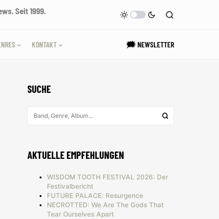
ws. Seit 1999.
ENRES
KONTAKT
🗯 NEWSLETTER
SUCHE
AKTUELLE EMPFEHLUNGEN
WISDOM TOOTH FESTIVAL 2026: Der
Festivalbericht
FUTURE PALACE: Resurgence
NECROTTED: We Are The Gods That
Tear Ourselves Apart