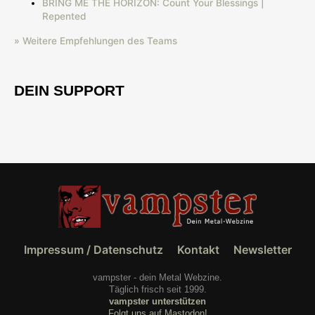
BRING ME THE HORIZON: Count Your Blessings |
Repented
» Weitere Empfehlungen des Teams
DEIN SUPPORT
Impressum / Datenschutz
Kontakt
Newsletter
vampster - dein Metal Webzine.
Täglich frisch seit 1999.
vampster unterstützen
Folgt uns auf Mastodon!