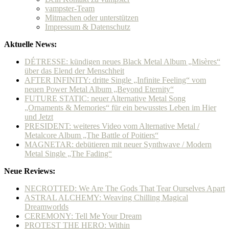
vampster-Team
Mitmachen oder unterstützen
Impressum & Datenschutz
Aktuelle News:
DÉTRESSE: kündigen neues Black Metal Album „Misères“
über das Elend der Menschheit
AFTER INFINITY: dritte Single „Infinite Feeling“ vom
neuen Power Metal Album „Beyond Eternity“
FUTURE STATIC: neuer Alternative Metal Song
„Ornaments & Memories“ für ein bewusstes Leben im Hier
und Jetzt
PRESIDENT: weiteres Video vom Alternative Metal /
Metalcore Album „The Battle of Poitiers“
MAGNETAR: debütieren mit neuer Synthwave / Modern
Metal Single „The Fading“
Neue Reviews:
NECROTTED: We Are The Gods That Tear Ourselves Apart
ASTRAL ALCHEMY: Weaving Chilling Magical
Dreamworlds
CEREMONY: Tell Me Your Dream
PROTEST THE HERO: Within