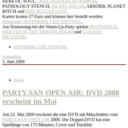
HERETIC SOUL,
DEFLORATION
,
RUNAMOK
,
PATHOLOGY STENCH,
SILENT DECAY
, ABSORB, PLANET
BITCH und
ONE BULLET LEFT
.
Karten kosten 27 Euro und können hier bestellt werden:
Homepage SUFFERING LIFE FESTIVAL
.
Am Donnerstag bei der Warm-Up-Party spielen
PESTILENCE
,
WOLVES IN THE THRONE ROOM
und
LUNATIC
DICTATOR
.
SUFFERING LIFE FESTIVAL
von
andrea
3. Juni 2009
News
PARTY.SAN OPEN AIR: DVD 2008
erscheint im Mai
Am 22. Mai 2009 erscheint die eine DVD mit Mitschnitten vom
PARTY.SAN OPEN AIR
2008. Die Doppel-DVD hat eine
Spiellänge von 175 Minuten, Cover und Tracklist: