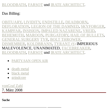
BLOODBATH
,
FARSOT
und
IRATE ARCHITECT
.
Das Billing:
OBITUARY
,
LIVIDITY
,
ENDSTILLE
,
DEADBORN
,
DEFLORATION
,
LEGION OF THE DAMNED
,
SKYFORGER
,
KAMPFAR
,
INSISION
,
IMPALED NAZARENE
,
VREID
,
BEHEMOTH
,
MAROON
,
PURGATORY
,
HAIL OF BULLETS
,
GENERAL SURGERY
TYR
,
BOLT THROWER
,
DISMEMBER
,
KOLDBRANN
,
TYRANT (S)
IMPERIOUS
MALEVOLENCE, UNANIMATED,
FACEBREAKER
,
BLOODBATH
,
FARSOT
und
IRATE ARCHITECT
.
PARTY.SAN OPEN AIR
death metal
black metal
grindcore
von
Graf Zahl
7. März 2008
Suche