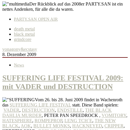
Der Rückblick auf das 2008er PARTY.SAN ist ein
nettes Andenken, für alle die da waren.
PARTY.SAN OPEN AIR
death metal
black metal
grindcore
von
agony&ecstasy
8. Dezember 2009
News
SUFFERING LIFE FESTIVAL 2009:
mit VADER und DESTRUCTION
Vom 26. bis 28. Juni 2009 findet in Wachenroth
das
SUFFERUNG LIFE FESTIVAL
statt. Diese Band spielen:
VADER
,
DESTRUCTION
,
ENDSTILLE
,
THE BLACK
DAHLIA MURDER
, PETER PAN SPEEDROCK ,
VOMITORY
,
HATESPHERE
,
ROMPEPROP
,
LENG TCH´E
,
THE NEW
BLACK
,
AOK
,
BULLET MONKS
,
HACKNEYED
,
CRIPPER
,