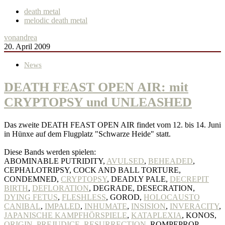
death metal
melodic death metal
von
andrea
20. April 2009
News
DEATH FEAST OPEN AIR: mit
CRYPTOPSY und UNLEASHED
Das zweite DEATH FEAST OPEN AIR findet vom 12. bis 14. Juni
in Hünxe auf dem Flugplatz "Schwarze Heide" statt.
Diese Bands werden spielen:
ABOMINABLE PUTRIDITY,
AVULSED
,
BEHEADED
,
CEPHALOTRIPSY, COCK AND BALL TORTURE,
CONDEMNED,
CRYPTOPSY
, DEADLY PALE,
DECREPIT
BIRTH
,
DEFLORATION
, DEGRADE, DESECRATION,
DYING FETUS
,
FLESHLESS
, GOROD,
HOLOCAUSTO
CANIBAL
,
IMPALED
,
INHUMATE
,
INSISION
,
INVERACITY
,
JAPANISCHE KAMPFHÖRSPIELE
,
KATAPLEXIA
, KONOS,
ORIGIN
,
PREJUDICE
,
RESURRECTION
, ROMPEPROP,