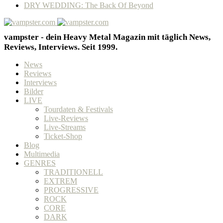
DRY WEDDING: The Back Of Beyond
vampster - dein Heavy Metal Magazin mit täglich News,
Reviews, Interviews. Seit 1999.
News
Reviews
Interviews
Bilder
LIVE
Tourdaten & Festivals
Live-Reviews
Live-Streams
Ticket-Shop
Blog
Multimedia
GENRES
TRADITIONELL
EXTREM
PROGRESSIVE
ROCK
CORE
DARK