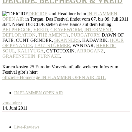
DEICIDE, BELPHEGOR & VREID
DEICIDE
sind Headliner beim
IN FLAMMEN
OPEN AIR
in Torgau. Das Festival findet vom 07. bis 09. Juli 2011
statt. Neben DEICIDE stehen diese Bands auf dem Billing:
BELPHEGOR
,
VREID
,
GRAVEWORM
,
INTERMENT
,
DEFLORATION
,
THE AMENTA
,
PURGATORY
, DAWN OF
FATE, CUNT GRINDER,
SKANNERS
, KADAVRIK,
HOUR
OF PENANCE
,
LAUTSTÜRMER
, WANDAR,
HERETIC
SOUL
,
KALI YUGA
, CYTOTOXIN,
ARROGANZ
,
GRÄFENSTEIN
,
FURNAZE
.
Karten kosten 25 Euro im Vorverkauf, alle weiteren Infos zum
Festival gibt´s hier:
offizielle Homepage IN FLAMMEN OPEN AIR 2011.
IN FLAMMEN OPEN AIR
von
andrea
14. Juni 2011
Live-Reviews