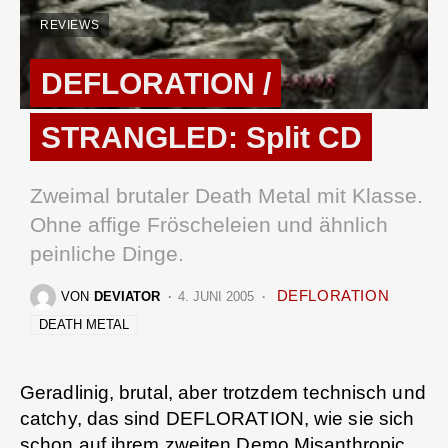
REVIEWS
DEFLORATION /
STRANGLED: Split CD
Zweimal brutaler Death Metal mit Klasse.
Ohne affige Fröscheleien und ähnlich
peinliche Dinge.
DEFLORATION
VON
DEVIATOR
4. JUNI 2005
DEATH METAL
Geradlinig, brutal, aber trotzdem technisch und
catchy, das sind DEFLORATION, wie sie sich
schon auf ihrem zweiten Demo
Misanthropic