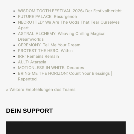
WISDOM TOOTH FESTIVAL 2026: Der Festivalbericht
FUTURE PALACE: Resurgence
NECROTTED: We Are The Gods That Tear Ourselves
Apart
ASTRAL ALCHEMY: Weaving Chilling Magical
Dreamworlds
CEREMONY: Tell Me Your Dream
PROTEST THE HERO: Within
IRR: Remains Remain
ALLT: Ataraxia
MOTIONLESS IN WHITE: Decades
BRING ME THE HORIZON: Count Your Blessings |
Repented
» Weitere Empfehlungen des Teams
DEIN SUPPORT