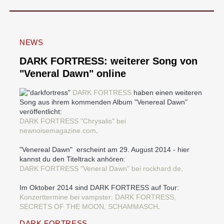
NEWS
DARK FORTRESS: weiterer Song von
"Veneral Dawn" online
DARK FORTRESS
haben einen weiteren
Song aus ihrem kommenden Album "Venereal Dawn"
veröffentlicht:
DARK FORTRESS "Chrysalis" bei
newnoisemagazine.com
.
"Venereal Dawn" erscheint am 29. August 2014 - hier
kannst du den Titeltrack anhören:
DARK FORTRESS "Veneral Dawn" bei rockhard.de
.
Im Oktober 2014 sind DARK FORTRESS auf Tour:
Konzerttermine bei vampster: DARK FORTRESS,
SECRETS OF THE MOON, SCHAMMASCH
.
DARK FORTRESS