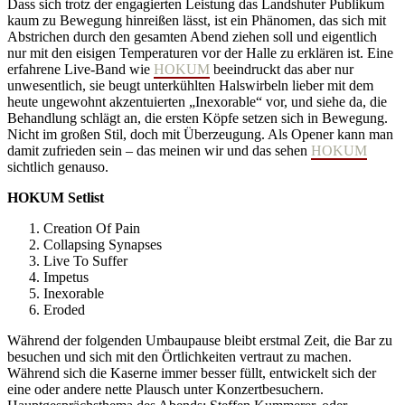
Dass sich trotz der engagierten Leistung das Landshuter Publikum
kaum zu Bewegung hinreißen lässt, ist ein Phänomen, das sich mit
Abstrichen durch den gesamten Abend ziehen soll und eigentlich
nur mit den eisigen Temperaturen vor der Halle zu erklären ist. Eine
erfahrene Live-Band wie
HOKUM
beeindruckt das aber nur
unwesentlich, sie beugt unterkühlten Halswirbeln lieber mit dem
heute ungewohnt akzentuierten „Inexorable“ vor, und siehe da, die
Behandlung schlägt an, die ersten Köpfe setzen sich in Bewegung.
Nicht im großen Stil, doch mit Überzeugung. Als Opener kann man
damit zufrieden sein – das meinen wir und das sehen
HOKUM
sichtlich genauso.
HOKUM Setlist
Creation Of Pain
Collapsing Synapses
Live To Suffer
Impetus
Inexorable
Eroded
Während der folgenden Umbaupause bleibt erstmal Zeit, die Bar zu
besuchen und sich mit den Örtlichkeiten vertraut zu machen.
Während sich die Kaserne immer besser füllt, entwickelt sich der
eine oder andere nette Plausch unter Konzertbesuchern.