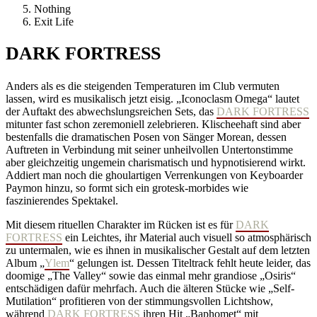
Nothing
Exit Life
DARK FORTRESS
Anders als es die steigenden Temperaturen im Club vermuten
lassen, wird es musikalisch jetzt eisig. „Iconoclasm Omega“ lautet
der Auftakt des abwechslungsreichen Sets, das
DARK FORTRESS
mitunter fast schon zeremoniell zelebrieren. Klischeehaft sind aber
bestenfalls die dramatischen Posen von Sänger Morean, dessen
Auftreten in Verbindung mit seiner unheilvollen Untertonstimme
aber gleichzeitig ungemein charismatisch und hypnotisierend wirkt.
Addiert man noch die ghoulartigen Verrenkungen von Keyboarder
Paymon hinzu, so formt sich ein grotesk-morbides wie
faszinierendes Spektakel.
Mit diesem rituellen Charakter im Rücken ist es für
DARK
FORTRESS
ein Leichtes, ihr Material auch visuell so atmosphärisch
zu untermalen, wie es ihnen in musikalischer Gestalt auf dem letzten
Album „
Ylem
“ gelungen ist. Dessen Titeltrack fehlt heute leider, das
doomige „The Valley“ sowie das einmal mehr grandiose „Osiris“
entschädigen dafür mehrfach. Auch die älteren Stücke wie „Self-
Mutilation“ profitieren von der stimmungsvollen Lichtshow,
während
DARK FORTRESS
ihren Hit „Baphomet“ mit