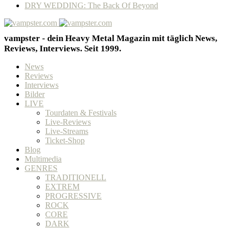
DRY WEDDING: The Back Of Beyond
vampster - dein Heavy Metal Magazin mit täglich News,
Reviews, Interviews. Seit 1999.
News
Reviews
Interviews
Bilder
LIVE
Tourdaten & Festivals
Live-Reviews
Live-Streams
Ticket-Shop
Blog
Multimedia
GENRES
TRADITIONELL
EXTREM
PROGRESSIVE
ROCK
CORE
DARK