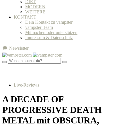
DIRT
MODERN
WEITERE
KONTAKT
Dein Kontakt zu vampster
vampster-Team
Mitmachen oder unterstützen
Impressum & Datenschutz
🗯 Newsletter
Live-Reviews
A DECADE OF
PROGRESSIVE DEATH
METAL mit OBSCURA,