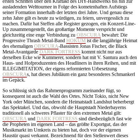
ersten Schritten über den Kraftakt des DIY-Handwerks bis hin zur
ausladenden Welttournee in Folge des kometenhaften Aufstiegs
seiner Formation innerhalb der letzten drei Jahre. Und genau diese
zehn Jahre gilt es heute zu würdigen, zu feiern, unvergesslich zu
machen. Dafür hat Steffen alle Register gezogen, ein Konzert-Line-
Up zusammengestellt, das großartige Momente verspricht und
gleichzeitig eine enge Verbindung zu
OBSCURA
bewahrt: Die
Progressive Thrash Metal-Band
HOKUM
ist die langjährige Heimat
des ehemaligen
OBSCURA
-Bassisten Jonas Fischer, die Black
Metal-Avantgarde
DARK FORTRESS
kommt nicht nur aus
derselben Ecke wie Kummerer, sondern hat mit V. Santura auch den
Haus- und Hofproduzenten des Headliners in ihren Reihen, und mit
ILLEGIMITATION, der eigens reformierten Urbesetzung
OBSCURA
s, hat dieses Jubiläum ein ganz besonderes Schmankerl
im Gepäck.
So schlüssig sich das Rahmenprogramm zueinander fügt, so
konsequent ist auch die Wahl des Ortes. Nicht Tokio, nicht New
York oder München, sondern die Heimatstadt Landshut beherbergt
das Spektakel. Und das, obwohl die Hauptstadt Niederbayerns
traditionell als schweres Pflaster für den extremen Metal gilt:
OBSCURA
und
DARK FORTRESS
sind diesbezüglich fast wie
die Propheten im eigenen Land – das größte Exportgut, das der
Musikmarkt im Umkreis zu bieten hat, doch vor der eigenen
Haustür quasi verkannt. Bezeichnend für den Stellenwert dieses