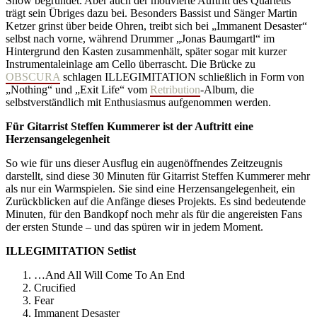
Show begründet. Aber auch der motivierte Auftritt des Quartetts
trägt sein Übriges dazu bei. Besonders Bassist und Sänger Martin
Ketzer grinst über beide Ohren, treibt sich bei „Immanent Desaster“
selbst nach vorne, während Drummer „Jonas Baumgartl“ im
Hintergrund den Kasten zusammenhält, später sogar mit kurzer
Instrumentaleinlage am Cello überrascht. Die Brücke zu
OBSCURA
schlagen ILLEGIMITATION schließlich in Form von
„Nothing“ und „Exit Life“ vom
Retribution
-Album, die
selbstverständlich mit Enthusiasmus aufgenommen werden.
Für Gitarrist Steffen Kummerer ist der Auftritt eine
Herzensangelegenheit
So wie für uns dieser Ausflug ein augenöffnendes Zeitzeugnis
darstellt, sind diese 30 Minuten für Gitarrist Steffen Kummerer mehr
als nur ein Warmspielen. Sie sind eine Herzensangelegenheit, ein
Zurückblicken auf die Anfänge dieses Projekts. Es sind bedeutende
Minuten, für den Bandkopf noch mehr als für die angereisten Fans
der ersten Stunde – und das spüren wir in jedem Moment.
ILLEGIMITATION Setlist
…And All Will Come To An End
Crucified
Fear
Immanent Desaster