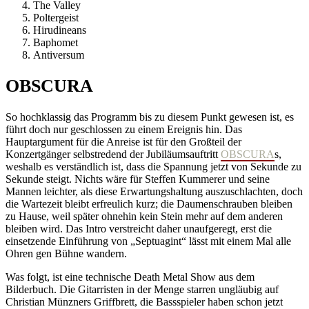
The Valley
Poltergeist
Hirudineans
Baphomet
Antiversum
OBSCURA
So hochklassig das Programm bis zu diesem Punkt gewesen ist, es
führt doch nur geschlossen zu einem Ereignis hin. Das
Hauptargument für die Anreise ist für den Großteil der
Konzertgänger selbstredend der Jubiläumsauftritt
OBSCURA
s,
weshalb es verständlich ist, dass die Spannung jetzt von Sekunde zu
Sekunde steigt. Nichts wäre für Steffen Kummerer und seine
Mannen leichter, als diese Erwartungshaltung auszuschlachten, doch
die Wartezeit bleibt erfreulich kurz; die Daumenschrauben bleiben
zu Hause, weil später ohnehin kein Stein mehr auf dem anderen
bleiben wird. Das Intro verstreicht daher unaufgeregt, erst die
einsetzende Einführung von „Septuagint“ lässt mit einem Mal alle
Ohren gen Bühne wandern.
Was folgt, ist eine technische Death Metal Show aus dem
Bilderbuch. Die Gitarristen in der Menge starren ungläubig auf
Christian Münzners Griffbrett, die Bassspieler haben schon jetzt