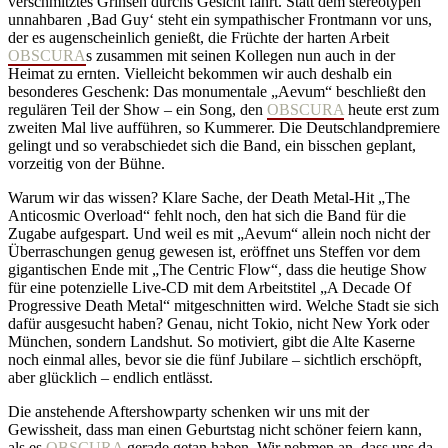
verschmitztes Grinsen durchs Gesicht fährt. Statt dem stereotypen
unnahbaren ‚Bad Guy‘ steht ein sympathischer Frontmann vor uns,
der es augenscheinlich genießt, die Früchte der harten Arbeit
OBSCURA
s zusammen mit seinen Kollegen nun auch in der
Heimat zu ernten. Vielleicht bekommen wir auch deshalb ein
besonderes Geschenk: Das monumentale „Aevum“ beschließt den
regulären Teil der Show – ein Song, den
OBSCURA
heute erst zum
zweiten Mal live aufführen, so Kummerer. Die Deutschlandpremiere
gelingt und so verabschiedet sich die Band, ein bisschen geplant,
vorzeitig von der Bühne.
Warum wir das wissen? Klare Sache, der Death Metal-Hit „The
Anticosmic Overload“ fehlt noch, den hat sich die Band für die
Zugabe aufgespart. Und weil es mit „Aevum“ allein noch nicht der
Überraschungen genug gewesen ist, eröffnet uns Steffen vor dem
gigantischen Ende mit „The Centric Flow“, dass die heutige Show
für eine potenzielle Live-CD mit dem Arbeitstitel „A Decade Of
Progressive Death Metal“ mitgeschnitten wird. Welche Stadt sie sich
dafür ausgesucht haben? Genau, nicht Tokio, nicht New York oder
München, sondern Landshut. So motiviert, gibt die Alte Kaserne
noch einmal alles, bevor sie die fünf Jubilare – sichtlich erschöpft,
aber glücklich – endlich entlässt.
Die anstehende Aftershowparty schenken wir uns mit der
Gewissheit, dass man einen Geburtstag nicht schöner feiern kann,
als es
OBSCURA
gerade getan haben. Wir nehmen an, dass uns da