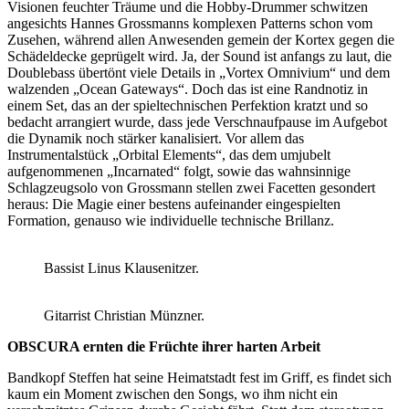
Visionen feuchter Träume und die Hobby-Drummer schwitzen
angesichts Hannes Grossmanns komplexen Patterns schon vom
Zusehen, während allen Anwesenden gemein der Kortex gegen die
Schädeldecke geprügelt wird. Ja, der Sound ist anfangs zu laut, die
Doublebass übertönt viele Details in „Vortex Omnivium“ und dem
walzenden „Ocean Gateways“. Doch das ist eine Randnotiz in
einem Set, das an der spieltechnischen Perfektion kratzt und so
bedacht arrangiert wurde, dass jede Verschnaufpause im Aufgebot
die Dynamik noch stärker kanalisiert. Vor allem das
Instrumentalstück „Orbital Elements“, das dem umjubelt
aufgenommenen „Incarnated“ folgt, sowie das wahnsinnige
Schlagzeugsolo von Grossmann stellen zwei Facetten gesondert
heraus: Die Magie einer bestens aufeinander eingespielten
Formation, genauso wie individuelle technische Brillanz.
Bassist Linus Klausenitzer.
Gitarrist Christian Münzner.
OBSCURA ernten die Früchte ihrer harten Arbeit
Bandkopf Steffen hat seine Heimatstadt fest im Griff, es findet sich
kaum ein Moment zwischen den Songs, wo ihm nicht ein