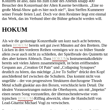
Konzerts ist also, dass bis zum Ende des Abends knapp 400
Besucher den Konzertsaal der Alten Kaserne bevölkern. „Eine so
große Metal-Show gab es hier noch nie!“, lässt Steffen Kummerer
seiner Freude freien Lauf. Doch vor dem Resümee liegt erst einmal
das Werk, das im Verbund über die Bühne gebracht werden will.
HOKUM
Als wir die geräumige Konzerthalle um kurz nach acht betreten,
stehen
HOKUM
bereits seit gut zwei Minuten auf den Brettern. Die
Lücken in den vorderen Reihen vermögen wir zu so früher Stunde
allein zwar auch nicht zu schließen, der Spielfreude des Quintetts tut
dies aber keinen Abbruch. Dass
HOKUM
s Instrumentalkollektiv
bereits seit vielen Jahren zusammenspielt, ist beim eröffnenden
Gespann aus „Creation Of Pain“ und „Collapsing Synapses“
deutlich zu hören, das mächtige „Live To Suffer“ drückt den Kopf
anschließend tief zwischen die Schultern. Das kommt nicht von
ungefähr – der von progressiven Strukturen durchzogene Thrash
Metal schallt glasklar aus den Boxen, verschluckt kein Detail. Die
idealen Voraussetzungen nutzen die Oberbayern, um mit „Impetus“
einen neuen Song vorzustellen, der überraschenderweise vom
typischen
HOKUM
-Riffing abweicht, ohne die Handschrift von
Lead-Gitarrist Michael Vogl zu verwischen.