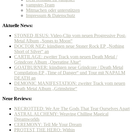
vampster-Team
Mitmachen oder unterstützen
Impressum & Datenschutz
Aktuelle News:
STONED JESUS: Video-Clip vom neuen Progressive Post-
Metal Album „Songs to Moon“
DOCTOR NEZ: kündigen neue Stoner Rock EP „Nothing
Short of Silver“ an
CARTILAGE: zweiter Track vom neuen Death Metal /
Grindcore Album „Operating Altar“
GOATBURNER: kündigen neue Grindcore / Death Metal
Compilation-EP „Time of Danger“ und Tour mit NAPALM
DEATH an
DEMONIC MANIFESTATION: zweiter Track vom neuen
Death Metal Album „Grimshrine“
Neue Reviews:
NECROTTED: We Are The Gods That Tear Ourselves Apart
ASTRAL ALCHEMY: Weaving Chilling Magical
Dreamworlds
CEREMONY: Tell Me Your Dream
PROTEST THE HERO: Within