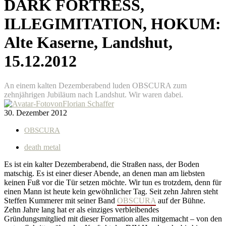
DARK FORTRESS,
ILLEGIMITATION, HOKUM:
Alte Kaserne, Landshut,
15.12.2012
An einem kalten Dezemberabend luden OBSCURA zum
zehnjährigen Jubiläum nach Landshut. Wir waren dabei.
von
Florian Schaffer
30. Dezember 2012
OBSCURA
death metal
Es ist ein kalter Dezemberabend, die Straßen nass, der Boden
matschig. Es ist einer dieser Abende, an denen man am liebsten
keinen Fuß vor die Tür setzen möchte. Wir tun es trotzdem, denn für
einen Mann ist heute kein gewöhnlicher Tag. Seit zehn Jahren steht
Steffen Kummerer mit seiner Band
OBSCURA
auf der Bühne.
Zehn Jahre lang hat er als einziges verbleibendes
Gründungsmitglied mit dieser Formation alles mitgemacht – von den