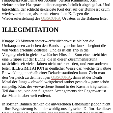
Hauptgesprächsthema des Abends: Steffen Kummerer, oder
vielmehr seine Haarpracht, die er augenscheinlich abgelegt hat. Und
tatsächlich, der schlicht gekleidete Kerl dort auf der Bühne ist kaum
wiederzuerkennen, als er mit seinen alten Kollegen die
Wiederauferstehung des
OBSCURA
-Urvaters in die Bahnen leitet.
ILLEGIMITATION
Knappe 20 Minuten später – erfreulicherweise bleiben die
Umbaupausen zwischen den Bands angenehm kurz – beginnt die
von vielen ersehnte Zeitreise. Und es ist ein Trip in die
Vergangenheit in gleich zweifacher Hinsicht. Zum einen steht hier
eine Gruppe auf der Bühne, die in dieser Zusammensetzung
tatsächlich seit vielen Jahren nicht mehr existiert, und zum anderen
legen ILLEGIMITATION in deutlicher Weise dar, welche gewaltige
Entwicklung innerhalb einer Dekade stattfinden kann. Zieht man
den Vergleich zu den heutigen
OBSCURA
, dann ist der Death
Metal der Jungs – obwohl weitgehend sauber gespielt – ganz schön
rumpelig. Klar, der verwaschene Sound in der Kaserne trägt seinen
Teil dazu bei, von den filigranen Arrangements der Gegenwart ist
das Material aber weit entfernt.
In solchen Bahnen denken die anwesenden Landshuter jedoch nicht
– ihre Begeisterung ist in der wohlig-nostalgischen Duftmarke dieser