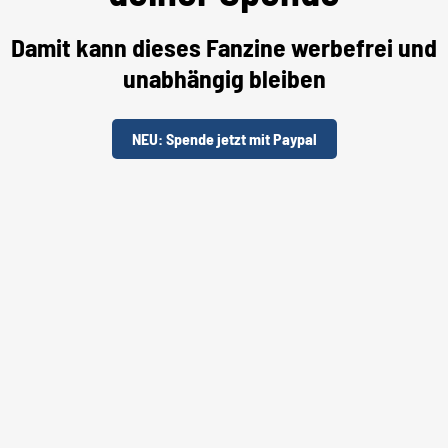
Damit kann dieses Fanzine werbefrei und
unabhängig bleiben
NEU: Spende jetzt mit Paypal
Unterstütze uns per "Steady"
TOURDATEN & FESTIVALS
ALL FOR NOTHING
VON
FRANK HELLWEG
14. SEPTEMBER 2014