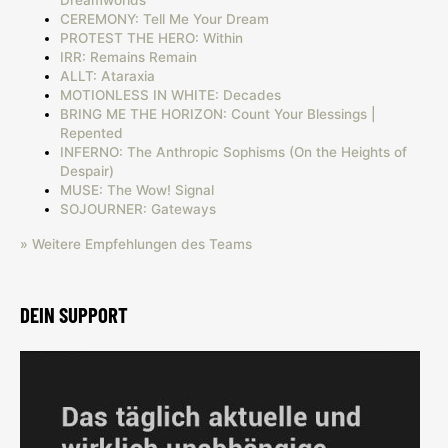
CEREMONY: Tell Me Your Dream
PROTEST THE HERO: Within
IRR: Remains Remain
ALLT: Ataraxia
MOTIONLESS IN WHITE: Decades
BRING ME THE HORIZON: Count Your Blessings |
Repented
INFERNO: The Anthropic Sophisms (On the Heights of
Despair)
MUSE: The Wow! Signal
SOJOURNER: Gateways
» Weitere Empfehlungen des Teams
DEIN SUPPORT