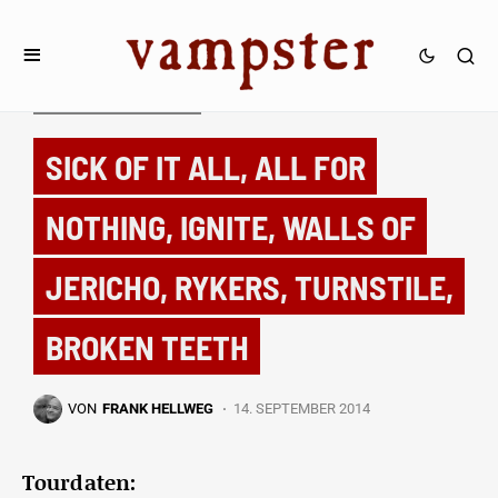
TOURDATEN & FESTIVALS
SICK OF IT ALL, ALL FOR
NOTHING, IGNITE, WALLS OF
JERICHO, RYKERS, TURNSTILE,
BROKEN TEETH
VON
FRANK HELLWEG
14. SEPTEMBER 2014
Tourdaten: