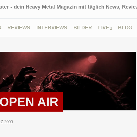
ter - dein Heavy Metal Magazin mit täglich News, Review
S
REVIEWS
INTERVIEWS
BILDER
LIVE
BLOG
 OPEN AIR
RZ 2009