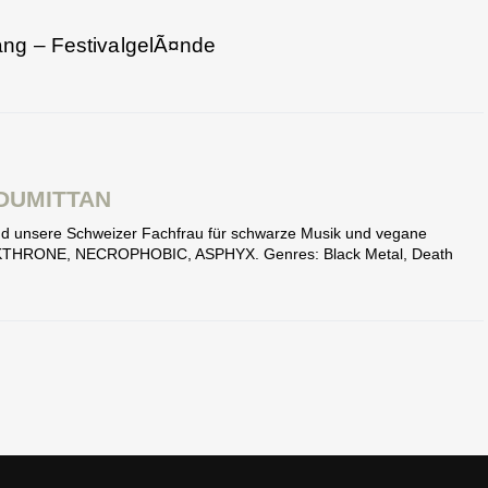
ang – FestivalgelÃ¤nde
DUMITTAN
 und unsere Schweizer Fachfrau für schwarze Musik und vegane
ARKTHRONE, NECROPHOBIC, ASPHYX. Genres: Black Metal, Death