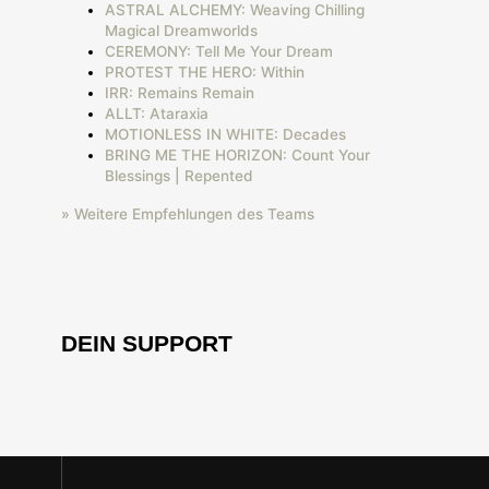
ASTRAL ALCHEMY: Weaving Chilling
Magical Dreamworlds
CEREMONY: Tell Me Your Dream
PROTEST THE HERO: Within
IRR: Remains Remain
ALLT: Ataraxia
MOTIONLESS IN WHITE: Decades
BRING ME THE HORIZON: Count Your
Blessings | Repented
» Weitere Empfehlungen des Teams
DEIN SUPPORT