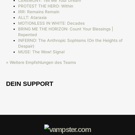
CEREMONY: Tell Me Your Dream
PROTEST THE HERO: Within
IRR: Remains Remain
ALLT: Ataraxia
MOTIONLESS IN WHITE: Decades
BRING ME THE HORIZON: Count Your Blessings |
Repented
INFERNO: The Anthropic Sophisms (On the Heights of
Despair)
MUSE: The Wow! Signal
» Weitere Empfehlungen des Teams
DEIN SUPPORT