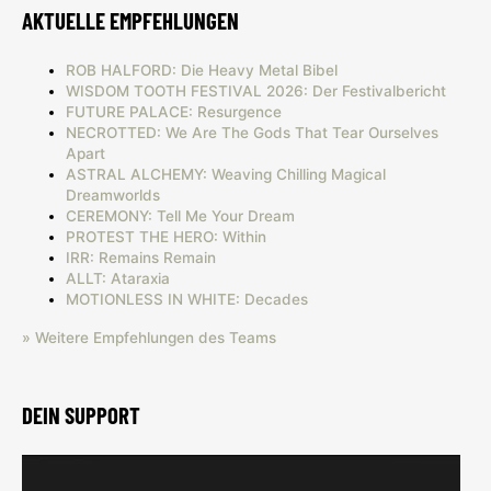
AKTUELLE EMPFEHLUNGEN
ROB HALFORD: Die Heavy Metal Bibel
WISDOM TOOTH FESTIVAL 2026: Der Festivalbericht
FUTURE PALACE: Resurgence
NECROTTED: We Are The Gods That Tear Ourselves
Apart
ASTRAL ALCHEMY: Weaving Chilling Magical
Dreamworlds
CEREMONY: Tell Me Your Dream
PROTEST THE HERO: Within
IRR: Remains Remain
ALLT: Ataraxia
MOTIONLESS IN WHITE: Decades
» Weitere Empfehlungen des Teams
DEIN SUPPORT