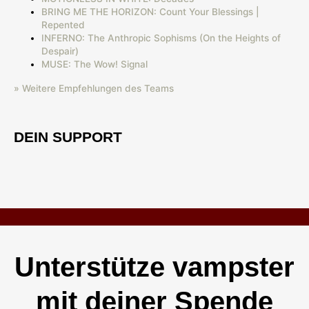
BRING ME THE HORIZON: Count Your Blessings |
Repented
INFERNO: The Anthropic Sophisms (On the Heights of
Despair)
MUSE: The Wow! Signal
» Weitere Empfehlungen des Teams
DEIN SUPPORT
Unterstütze vampster
mit deiner Spende