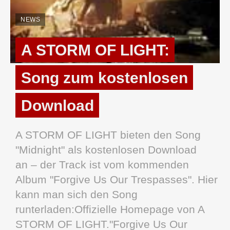
NEWS
A STORM OF LIGHT:
Song zum kostenlosen
Download
A STORM OF LIGHT bieten den Song
"Midnight" als kostenlosen Download
an – der Track ist vom kommenden
Album "Forgive Us Our Trespasses". Hier
kann man sich den Song
runterladen:Offizielle Homepage von A
STORM OF LIGHT."Forgive Us Our