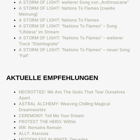
A STORM OF LIGHT: weiterer Song von „Anthroscene“
A STORM OF LIGHT: Nations To Flames [zweite
Meinung]
A STORM OF LIGHT: Nations To Flames
A STORM OF LIGHT: "Nations To Flames" – Song
"Lifeless" im Stream
A STORM OF LIGHT: "Nations To Flames" – weiterer
Track "Disintegrate"
A STORM OF LIGHT: "Nations To Flames" – neuer Song
"Fall"
AKTUELLE EMPFEHLUNGEN
NECROTTED: We Are The Gods That Tear Ourselves
Apart
ASTRAL ALCHEMY: Weaving Chilling Magical
Dreamworlds
CEREMONY: Tell Me Your Dream
PROTEST THE HERO: Within
IRR: Remains Remain
ALLT: Ataraxia
MOTIONLESS IN WHITE: Decades