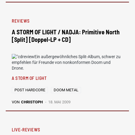
REVIEWS
A STORM OF LIGHT / NADJA: Primitive North
[Split] [Doppel-LP + CD]
Ein außergewöhnliches Split-Album, schwer zu
empfehlen für Freunde von nonkonformen Doom und
Drone.
A STORM OF LIGHT
POST HARDCORE
DOOM METAL
VON
CHRISTOPH
18. MAI 2009
LIVE-REVIEWS