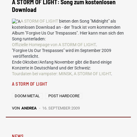
A STORM OF LIGHT: Song zum kostenlosen
Download
A STORM OF LIGHT
bieten den Song "Midnight" als
kostenlosen Download an - der Track ist vom kommenden
Album "Forgive Us Our Trespasses". Hier kann man sich den
Song runterladen:
Offizielle Homepage von A STORM OF LIGHT
.
"Forgive Us Our Trespasses" wird im September 2009
veröffentlicht.
Ende Oktober/Anfang November gibt die Band einige
Konzerte in Deutschland und der Schweiz:
Tourdaten bei vampster: MINSK, A STORM OF LIGHT
.
A STORM OF LIGHT
DOOM METAL
POST HARDCORE
VON
ANDREA
16. SEPTEMBER 2009
NEWS