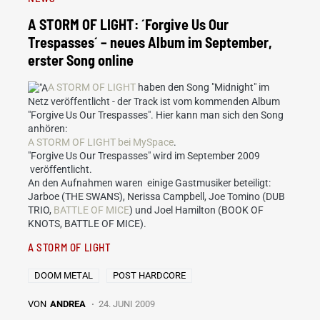
A STORM OF LIGHT: ´Forgive Us Our
Trespasses´ – neues Album im September,
erster Song online
A STORM OF LIGHT
haben den Song "Midnight" im
Netz veröffentlicht - der Track ist vom kommenden Album
"Forgive Us Our Trespasses". Hier kann man sich den Song
anhören:
A STORM OF LIGHT bei MySpace
.
"Forgive Us Our Trespasses" wird im September 2009
veröffentlicht.
An den Aufnahmen waren einige Gastmusiker beteiligt:
Jarboe (THE SWANS), Nerissa Campbell, Joe Tomino (DUB
TRIO,
BATTLE OF MICE
) und Joel Hamilton (BOOK OF
KNOTS, BATTLE OF MICE).
A STORM OF LIGHT
DOOM METAL
POST HARDCORE
VON
ANDREA
24. JUNI 2009