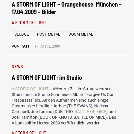
A STORM OF LIGHT – Orangehouse, München –
17.04.2009 – Bilder
A STORM OF LIGHT
SLUDGE
POST METAL
DOOM METAL
VON
TATI
17. APRIL 2009
NEWS
A STORM OF LIGHT: im Studio
A STORM OF LIGHT
spielen zur Zeit im Strageweather
Studio und im Studio G ihr neues Album "Forgive Us Our
Trespasses" ein. An den Aufnahmen sind auch einige
Gastmusiker beteiligt: Jarboe (THE SWANS), Nerissa
Campbell, Joe Tomino (DUB TRIO,
BATTLE OF MICE
) und
Joel Hamilton (BOOK OF KNOTS, BATTLE OF MICE). Das
Album soll im Herbst 2009 veröffentlicht werden.
A STORM OF LIGHT