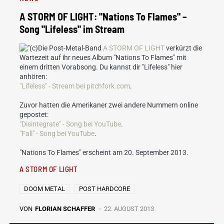
A STORM OF LIGHT: "Nations To Flames" –
Song "Lifeless" im Stream
Die Post-Metal-Band
A STORM OF LIGHT
verkürzt die
Wartezeit auf ihr neues Album "Nations To Flames" mit
einem dritten Vorabsong. Du kannst dir "Lifeless" hier
anhören:
"Lifeless" - Stream bei pitchfork.com
.
Zuvor hatten die Amerikaner zwei andere Nummern online
gepostet:
"Disintegrate" - Song bei YouTube
.
"Fall" - Song bei YouTube
.
"Nations To Flames" erscheint am 20. September 2013.
A STORM OF LIGHT
DOOM METAL
POST HARDCORE
VON
FLORIAN SCHAFFER
22. AUGUST 2013