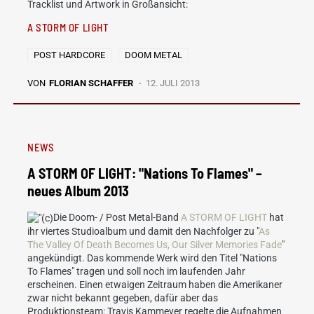
Tracklist und Artwork in Großansicht:
A STORM OF LIGHT
POST HARDCORE
DOOM METAL
VON
FLORIAN SCHAFFER
12. JULI 2013
NEWS
A STORM OF LIGHT: "Nations To Flames" –
neues Album 2013
Die Doom- / Post Metal-Band
A STORM OF LIGHT
hat
ihr viertes Studioalbum und damit den Nachfolger zu "
As
The Valley Of Death Becomes Us, Our Silver Memories Fade
"
angekündigt. Das kommende Werk wird den Titel "Nations
To Flames" tragen und soll noch im laufenden Jahr
erscheinen. Einen etwaigen Zeitraum haben die Amerikaner
zwar nicht bekannt gegeben, dafür aber das
Produktionsteam: Travis Kammeyer regelte die Aufnahmen