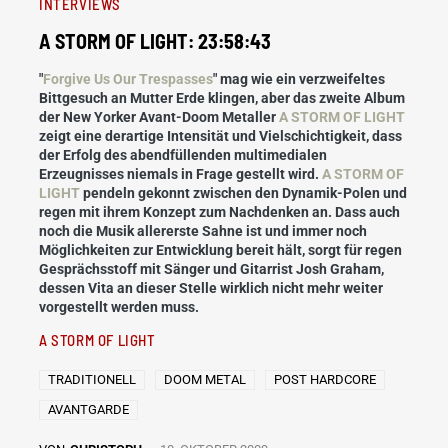
INTERVIEWS
A STORM OF LIGHT: 23:58:43
"
Forgive Us Our Trespasses
" mag wie ein verzweifeltes
Bittgesuch an Mutter Erde klingen, aber das zweite Album
der New Yorker Avant-Doom Metaller
A STORM OF LIGHT
zeigt eine derartige Intensität und Vielschichtigkeit, dass
der Erfolg des abendfüllenden multimedialen
Erzeugnisses niemals in Frage gestellt wird.
A STORM OF
LIGHT
pendeln gekonnt zwischen den Dynamik-Polen und
regen mit ihrem Konzept zum Nachdenken an. Dass auch
noch die Musik allererste Sahne ist und immer noch
Möglichkeiten zur Entwicklung bereit hält, sorgt für regen
Gesprächsstoff mit Sänger und Gitarrist Josh Graham,
dessen Vita an dieser Stelle wirklich nicht mehr weiter
vorgestellt werden muss.
A STORM OF LIGHT
TRADITIONELL
DOOM METAL
POST HARDCORE
AVANTGARDE