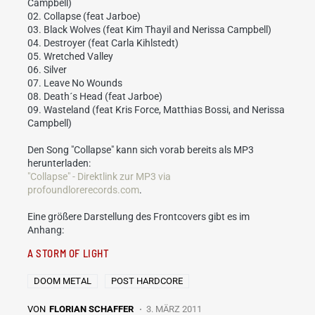
Campbell)
02. Collapse (feat Jarboe)
03. Black Wolves (feat Kim Thayil and Nerissa Campbell)
04. Destroyer (feat Carla Kihlstedt)
05. Wretched Valley
06. Silver
07. Leave No Wounds
08. Death´s Head (feat Jarboe)
09. Wasteland (feat Kris Force, Matthias Bossi, and Nerissa
Campbell)
Den Song "Collapse" kann sich vorab bereits als MP3
herunterladen:
"Collapse" - Direktlink zur MP3 via
profoundlorerecords.com
.
Eine größere Darstellung des Frontcovers gibt es im
Anhang:
A STORM OF LIGHT
DOOM METAL
POST HARDCORE
VON
FLORIAN SCHAFFER
3. MÄRZ 2011