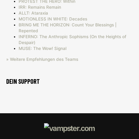
PROTEST THE HERO: Within
IRR: Remains Remain
ALLT: Ataraxia
MOTIONLESS IN WHITE: Decades
BRING ME THE HORIZON: Count Your Blessings |
Repented
INFERNO: The Anthropic Sophisms (On the Heights of
Despair)
MUSE: The Wow! Signal
» Weitere Empfehlungen des Teams
DEIN SUPPORT