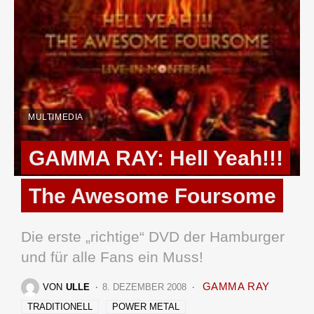
MULTIMEDIA
GAMMA RAY: Hell Yeah!!!
The Awesome Foursome
Die erste „richtige“ DVD der Hamburger
und für alle Fans ein Muss!
GAMMA RAY
VON
ULLE
8. DEZEMBER 2008
TRADITIONELL
POWER METAL