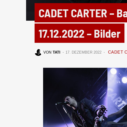
CADET CARTER – Ba
17.12.2022 – Bilder
CADET 
VON
TATI
17. DEZEMBER 2022