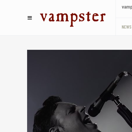
vamps
NEWS