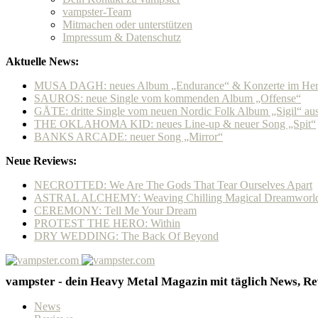
vampster-Team
Mitmachen oder unterstützen
Impressum & Datenschutz
Aktuelle News:
MUSA DAGH: neues Album „Endurance“ & Konzerte im Her
SAUROS: neue Single vom kommenden Album „Offense“
GÅTE: dritte Single vom neuen Nordic Folk Album „Sigil“ a
THE OKLAHOMA KID: neues Line-up & neuer Song „Spit“
BANKS ARCADE: neuer Song „Mirror“
Neue Reviews:
NECROTTED: We Are The Gods That Tear Ourselves Apart
ASTRAL ALCHEMY: Weaving Chilling Magical Dreamworl
CEREMONY: Tell Me Your Dream
PROTEST THE HERO: Within
DRY WEDDING: The Back Of Beyond
vampster - dein Heavy Metal Magazin mit täglich News, Rev
News