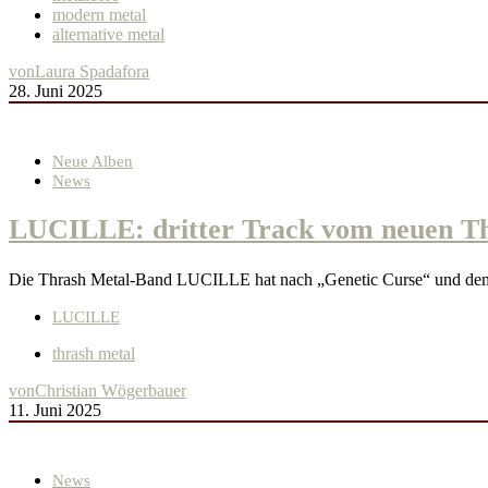
modern metal
alternative metal
von
Laura Spadafora
28. Juni 2025
Neue Alben
News
LUCILLE: dritter Track vom neuen Th
Die Thrash Metal-Band LUCILLE hat nach „Genetic Curse“ und dem T
LUCILLE
thrash metal
von
Christian Wögerbauer
11. Juni 2025
News