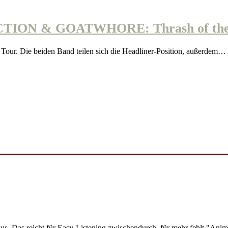
ON & GOATWHORE: Thrash of the Ti
 Die beiden Band teilen sich die Headliner-Position, außerdem…
Das reicht für Easy-Listening zwischendurch, für mehr fehlt "Animet