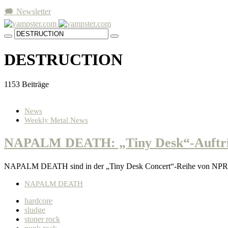
🗯 Newsletter
DESTRUCTION
1153 Beiträge
News
Weekly Metal News
NAPALM DEATH: „Tiny Desk“-Auftritt
NAPALM DEATH sind in der „Tiny Desk Concert“-Reihe von NPR Mus
NAPALM DEATH
hardcore
sludge
stoner rock