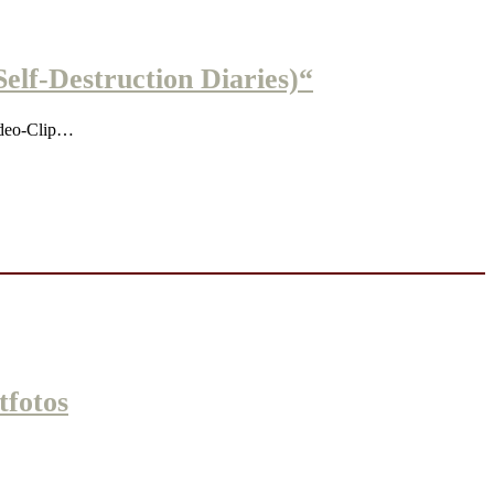
f-Destruction Diaries)“
ideo-Clip…
fotos