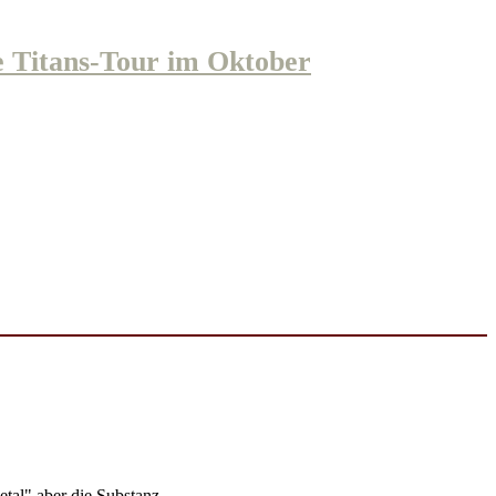
tans-Tour im Oktober
al" aber die Substanz.