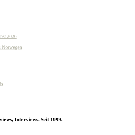
bst 2026
us Norwegen
ds
iews, Interviews. Seit 1999.