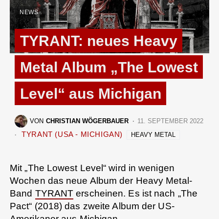
NEWS
TYRANT: neues Heavy
Metal Album „The Lowest
Level“ aus Michigan
VON
CHRISTIAN WÖGERBAUER
11. SEPTEMBER 2022
TYRANT (USA - MICHIGAN)
HEAVY METAL
Mit „The Lowest Level“ wird in wenigen
Wochen das neue Album der Heavy Metal-
Band
TYRANT
erscheinen. Es ist nach „The
Pact“ (2018) das zweite Album der US-
Amerikaner aus Michigan.