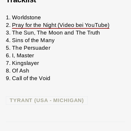
1. Worldstone
2.
Pray for the Night (Video bei YouTube)
3. The Sun, The Moon and The Truth
4. Sins of the Many
5. The Persuader
6. I, Master
7. Kingslayer
8. Of Ash
9. Call of the Void
TYRANT (USA - MICHIGAN)