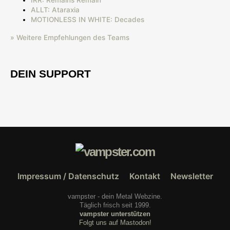
IRR: Remains Remain
ALLT: Ataraxia
MOTIONLESS IN WHITE: Decades
» Weitere Empfehlungen des Teams
DEIN SUPPORT
Impressum / Datenschutz
Kontakt
Newsletter
vampster - dein Metal Webzine.
Täglich frisch seit 1999.
vampster unterstützen
Folgt uns auf Mastodon!