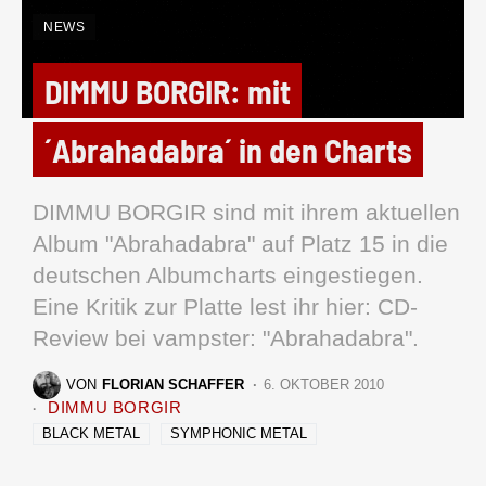
NEWS
DIMMU BORGIR: mit
´Abrahadabra´ in den Charts
DIMMU BORGIR sind mit ihrem aktuellen
Album "Abrahadabra" auf Platz 15 in die
deutschen Albumcharts eingestiegen.
Eine Kritik zur Platte lest ihr hier: CD-
Review bei vampster: "Abrahadabra".
VON
FLORIAN SCHAFFER
6. OKTOBER 2010
DIMMU BORGIR
BLACK METAL
SYMPHONIC METAL