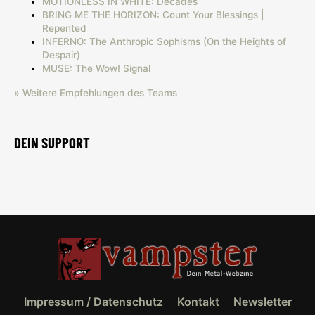
MOTIONLESS IN WHITE: Decades
BRING ME THE HORIZON: Count Your Blessings |
Repented
INFERNO: The Anthropic Sophisms (On the Heights of
Despair)
MUSE: The Wow! Signal
» Weitere Empfehlungen des Teams
DEIN SUPPORT
Impressum / Datenschutz
Kontakt
Newsletter