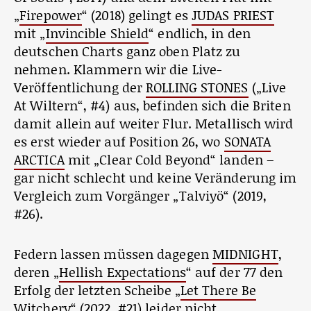
„
Firepower
“ (2018) gelingt es
JUDAS PRIEST
mit „
Invincible Shield
“ endlich, in den
deutschen Charts ganz oben Platz zu
nehmen. Klammern wir die Live-
Veröffentlichung der
ROLLING STONES
(„Live
At Wiltern“, #4) aus, befinden sich die Briten
damit allein auf weiter Flur. Metallisch wird
es erst wieder auf Position 26, wo
SONATA
ARCTICA
mit „Clear Cold Beyond“ landen –
gar nicht schlecht und keine Veränderung im
Vergleich zum Vorgänger „Talviyö“ (2019,
#26).
Federn lassen müssen dagegen
MIDNIGHT
,
deren „
Hellish Expectations
“ auf der 77 den
Erfolg der letzten Scheibe „
Let There Be
Witchery
“ (2022, #21) leider nicht