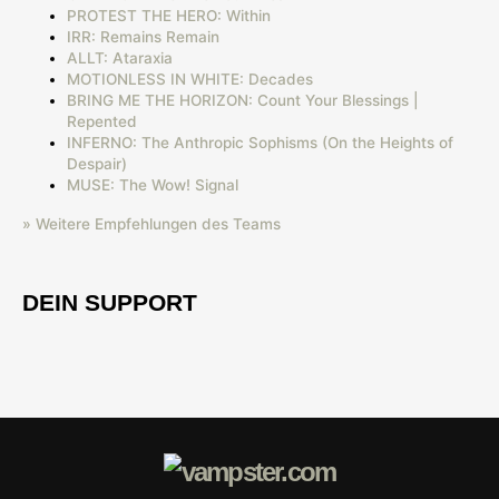
PROTEST THE HERO: Within
IRR: Remains Remain
ALLT: Ataraxia
MOTIONLESS IN WHITE: Decades
BRING ME THE HORIZON: Count Your Blessings |
Repented
INFERNO: The Anthropic Sophisms (On the Heights of
Despair)
MUSE: The Wow! Signal
» Weitere Empfehlungen des Teams
DEIN SUPPORT