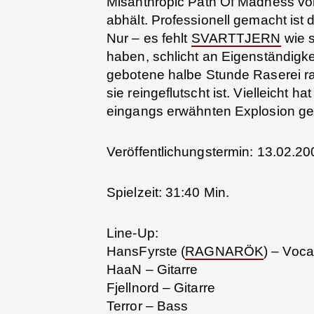
Misanthropic Path Of Madness vom
abhält. Professionell gemacht ist
Nur – es fehlt
SVARTTJERN
wie s
haben, schlicht an Eigenständigk
gebotene halbe Stunde Raserei r
sie reingeflutscht ist. Vielleicht 
eingangs erwähnten Explosion ge
Veröffentlichungstermin: 13.02.20
Spielzeit: 31:40 Min.
Line-Up:
HansFyrste (
RAGNARÖK
) – Voca
HaaN – Gitarre
Fjellnord – Gitarre
Terror – Bass