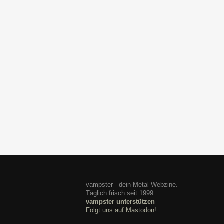
vampster - dein Metal Webzine.
Täglich frisch seit 1999.
vampster unterstützen
Folgt uns auf Mastodon!