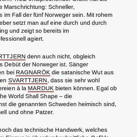
e Marschrichtung: Schneller,
s im Fall der fünf Norweger sein. Mit rohem
lieber setzt man auf eine durch und durch
ng und zeigt so bereits im
essionell agiert.
RTTJERN
denn auch nicht, obgleich
s Debüt der Norweger ist. Sänger
en bei
RAGNARÖK
die satanische Wut aus
gen
SVARTTJERN
, dass sie sehr wohl
reien à la
MARDUK
bieten können. Egal ob
y the World Shall Shape – die
nst die genannten Schweden heimisch sind,
ell und ohne Patzer.
n noch das technische Handwerk, welches