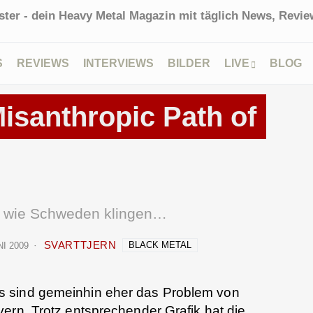
ter - dein Heavy Metal Magazin mit täglich News, Review
S
REVIEWS
INTERVIEWS
BILDER
LIVE
BLOG
santhropic Path of
r wie Schweden klingen…
SVARTTJERN
BLACK METAL
NI 2009
 sind gemeinhin eher das Problem von
ern. Trotz entsprechender Grafik hat die