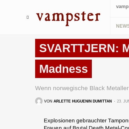
vamps
NEW
REVIEWS
SVARTTJERN: Mi
Madness
Wenn norwegische Black Metalle
VON
ARLETTE HUGUENIN DUMITTAN
23. JU
Explosionen gebrauchter Tampons
Frauen auf Brutal Death Metal-Cov