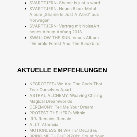
SVARTTJERN: Shame is just a word
SVARTTJERN: Neues Black Metal
Album „Shame Is Just A Word“ aus
Norwegen
SVARTTJERN: Vertrag mit NoiseArt;
neues Album Anfang 2013
SWALLOW THE SUN: neues Album
´Emerald Forest And The Blackbird´
AKTUELLE EMPFEHLUNGEN
NECROTTED: We Are The Gods That
Tear Ourselves Apart
ASTRAL ALCHEMY: Weaving Chilling
Magical Dreamworlds
CEREMONY: Tell Me Your Dream
PROTEST THE HERO: Within
IRR: Remains Remain
ALLT: Ataraxia
MOTIONLESS IN WHITE: Decades
BRING ME THE HORIZON: Count Your