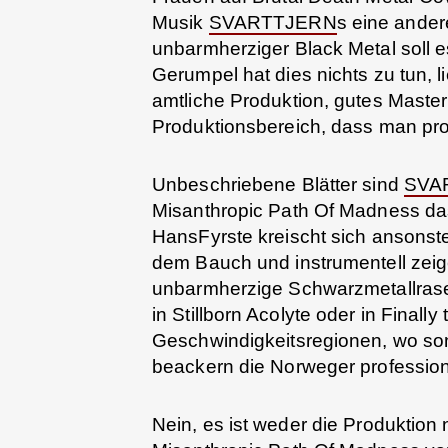
Musik
SVARTTJERN
s eine ander
unbarmherziger Black Metal soll e
Gerumpel hat dies nichts zu tun, 
amtliche Produktion, gutes Masteri
Produktionsbereich, dass man prof
Unbeschriebene Blätter sind
SVA
Misanthropic Path Of Madness da
HansFyrste kreischt sich ansonst
dem Bauch und instrumentell zei
unbarmherzige Schwarzmetallrase
in Stillborn Acolyte oder in Finall
Geschwindigkeitsregionen, wo so
beackern die Norweger profession
Nein, es ist weder die Produktio