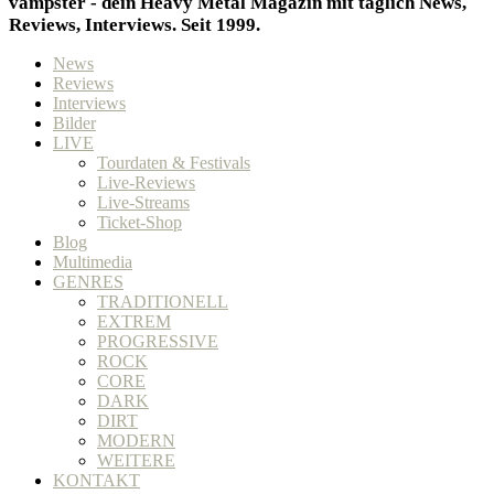
vampster - dein Heavy Metal Magazin mit täglich News,
Reviews, Interviews. Seit 1999.
News
Reviews
Interviews
Bilder
LIVE
Tourdaten & Festivals
Live-Reviews
Live-Streams
Ticket-Shop
Blog
Multimedia
GENRES
TRADITIONELL
EXTREM
PROGRESSIVE
ROCK
CORE
DARK
DIRT
MODERN
WEITERE
KONTAKT