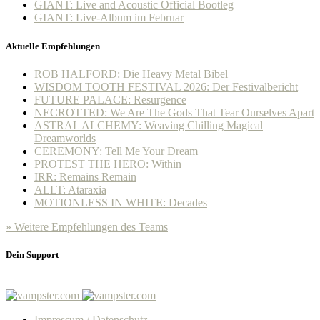
GIANT: Live and Acoustic Official Bootleg
GIANT: Live-Album im Februar
Aktuelle Empfehlungen
ROB HALFORD: Die Heavy Metal Bibel
WISDOM TOOTH FESTIVAL 2026: Der Festivalbericht
FUTURE PALACE: Resurgence
NECROTTED: We Are The Gods That Tear Ourselves Apart
ASTRAL ALCHEMY: Weaving Chilling Magical
Dreamworlds
CEREMONY: Tell Me Your Dream
PROTEST THE HERO: Within
IRR: Remains Remain
ALLT: Ataraxia
MOTIONLESS IN WHITE: Decades
» Weitere Empfehlungen des Teams
Dein Support
Impressum / Datenschutz