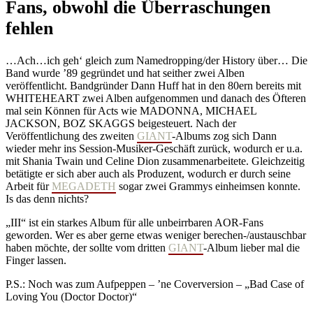
Fans, obwohl die Überraschungen
fehlen
…Ach…ich geh‘ gleich zum Namedropping/der History über… Die
Band wurde ’89 gegründet und hat seither zwei Alben
veröffentlicht. Bandgründer Dann Huff hat in den 80ern bereits mit
WHITEHEART zwei Alben aufgenommen und danach des Öfteren
mal sein Können für Acts wie MADONNA, MICHAEL
JACKSON, BOZ SKAGGS beigesteuert. Nach der
Veröffentlichung des zweiten
GIANT
-Albums zog sich Dann
wieder mehr ins Session-Musiker-Geschäft zurück, wodurch er u.a.
mit Shania Twain und Celine Dion zusammenarbeitete. Gleichzeitig
betätigte er sich aber auch als Produzent, wodurch er durch seine
Arbeit für
MEGADETH
sogar zwei Grammys einheimsen konnte.
Is das denn nichts?
„III“ ist ein starkes Album für alle unbeirrbaren AOR-Fans
geworden. Wer es aber gerne etwas weniger berechen-/austauschbar
haben möchte, der sollte vom dritten
GIANT
-Album lieber mal die
Finger lassen.
P.S.: Noch was zum Aufpeppen – ’ne Coverversion – „Bad Case of
Loving You (Doctor Doctor)“