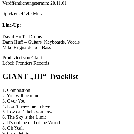
Veröffentlichungstermin: 28.11.01
Spielzeit: 44:45 Min.
Line-Up:
David Huff – Drums
Dann Huff – Guitars, Keyboards, Vocals
Mike Brignardello – Bass
Produziert von Giant
Label: Frontiers Records
GIANT „III“ Tracklist
1. Combustion
2. You will be mine
3. Over You
4. Don’t leave me in love
5. Lov can’t help you now
6. The Sky is the Limit
7. It’s not the end of the World
8. Oh Yeah
9. Can’t let go