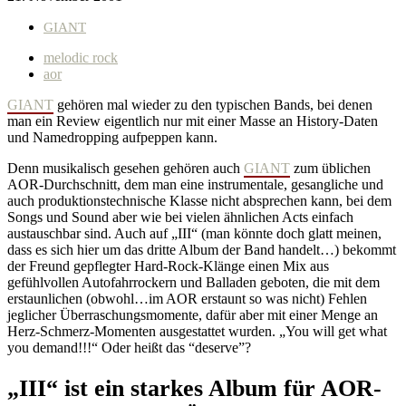
GIANT
melodic rock
aor
GIANT
gehören mal wieder zu den typischen Bands, bei denen
man ein Review eigentlich nur mit einer Masse an History-Daten
und Namedropping aufpeppen kann.
Denn musikalisch gesehen gehören auch
GIANT
zum üblichen
AOR-Durchschnitt, dem man eine instrumentale, gesangliche und
auch produktionstechnische Klasse nicht absprechen kann, bei dem
Songs und Sound aber wie bei vielen ähnlichen Acts einfach
austauschbar sind. Auch auf „III“ (man könnte doch glatt meinen,
dass es sich hier um das dritte Album der Band handelt…) bekommt
der Freund gepflegter Hard-Rock-Klänge einen Mix aus
gefühlvollen Autofahrrockern und Balladen geboten, die mit dem
erstaunlichen (obwohl…im AOR erstaunt so was nicht) Fehlen
jeglicher Überraschungsmomente, dafür aber mit einer Menge an
Herz-Schmerz-Momenten ausgestattet wurden. „You will get what
you demand!!!“ Oder heißt das “deserve”?
„III“ ist ein starkes Album für AOR-