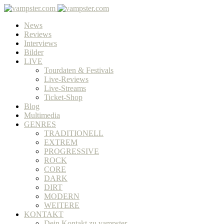
News
Reviews
Interviews
Bilder
LIVE
Tourdaten & Festivals
Live-Reviews
Live-Streams
Ticket-Shop
Blog
Multimedia
GENRES
TRADITIONELL
EXTREM
PROGRESSIVE
ROCK
CORE
DARK
DIRT
MODERN
WEITERE
KONTAKT
Dein Kontakt zu vampster