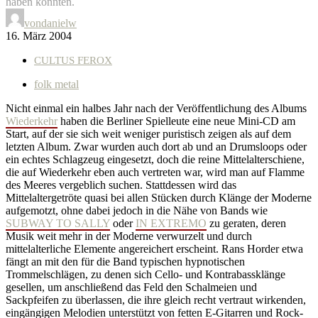
haben könnten.
von
danielw
16. März 2004
CULTUS FEROX
folk metal
Nicht einmal ein halbes Jahr nach der Veröffentlichung des Albums
Wiederkehr
haben die Berliner Spielleute eine neue Mini-CD am
Start, auf der sie sich weit weniger puristisch zeigen als auf dem
letzten Album. Zwar wurden auch dort ab und an Drumsloops oder
ein echtes Schlagzeug eingesetzt, doch die reine Mittelalterschiene,
die auf Wiederkehr eben auch vertreten war, wird man auf Flamme
des Meeres vergeblich suchen. Stattdessen wird das
Mittelaltergetröte quasi bei allen Stücken durch Klänge der Moderne
aufgemotzt, ohne dabei jedoch in die Nähe von Bands wie
SUBWAY TO SALLY
oder
IN EXTREMO
zu geraten, deren
Musik weit mehr in der Moderne verwurzelt und durch
mittelalterliche Elemente angereichert erscheint. Rans Horder etwa
fängt an mit den für die Band typischen hypnotischen
Trommelschlägen, zu denen sich Cello- und Kontrabassklänge
gesellen, um anschließend das Feld den Schalmeien und
Sackpfeifen zu überlassen, die ihre gleich recht vertraut wirkenden,
eingängigen Melodien unterstützt von fetten E-Gitarren und Rock-