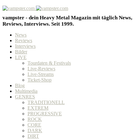
vampster - dein Heavy Metal Magazin mit täglich News,
Reviews, Interviews. Seit 1999.
News
Reviews
Interviews
Bilder
LIVE
Tourdaten & Festivals
Live-Reviews
Live-Streams
Ticket-Shop
Blog
Multimedia
GENRES
TRADITIONELL
EXTREM
PROGRESSIVE
ROCK
CORE
DARK
DIRT