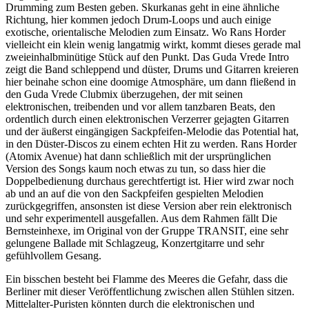
Drumming zum Besten geben. Skurkanas geht in eine ähnliche
Richtung, hier kommen jedoch Drum-Loops und auch einige
exotische, orientalische Melodien zum Einsatz. Wo Rans Horder
vielleicht ein klein wenig langatmig wirkt, kommt dieses gerade mal
zweieinhalbminütige Stück auf den Punkt. Das Guda Vrede Intro
zeigt die Band schleppend und düster, Drums und Gitarren kreieren
hier beinahe schon eine doomige Atmosphäre, um dann fließend in
den Guda Vrede Clubmix überzugehen, der mit seinen
elektronischen, treibenden und vor allem tanzbaren Beats, den
ordentlich durch einen elektronischen Verzerrer gejagten Gitarren
und der äußerst eingängigen Sackpfeifen-Melodie das Potential hat,
in den Düster-Discos zu einem echten Hit zu werden. Rans Horder
(Atomix Avenue) hat dann schließlich mit der ursprünglichen
Version des Songs kaum noch etwas zu tun, so dass hier die
Doppelbedienung durchaus gerechtfertigt ist. Hier wird zwar noch
ab und an auf die von den Sackpfeifen gespielten Melodien
zurückgegriffen, ansonsten ist diese Version aber rein elektronisch
und sehr experimentell ausgefallen. Aus dem Rahmen fällt Die
Bernsteinhexe, im Original von der Gruppe TRANSIT, eine sehr
gelungene Ballade mit Schlagzeug, Konzertgitarre und sehr
gefühlvollem Gesang.
Ein bisschen besteht bei Flamme des Meeres die Gefahr, dass die
Berliner mit dieser Veröffentlichung zwischen allen Stühlen sitzen.
Mittelalter-Puristen könnten durch die elektronischen und