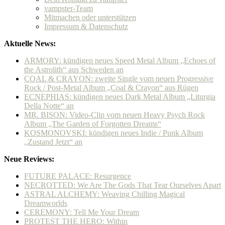
vampster-Team
Mitmachen oder unterstützen
Impressum & Datenschutz
Aktuelle News:
ARMORY: kündigen neues Speed Metal Album „Echoes of
the Astrolith“ aus Schweden an
COAL & CRAYON: zweite Single vom neuen Progressive
Rock / Post-Metal Album „Coal & Crayon“ aus Rügen
ECNEPHIAS: kündigen neues Dark Metal Album „Liturgia
Della Notte“ an
MR. BISON: Video-Clip vom neuen Heavy Psych Rock
Album „The Garden of Forgotten Dreams“
KOSMONOVSKI: kündigen neues Indie / Punk Album
„Zustand Jetzt“ an
Neue Reviews:
FUTURE PALACE: Resurgence
NECROTTED: We Are The Gods That Tear Ourselves Apart
ASTRAL ALCHEMY: Weaving Chilling Magical
Dreamworlds
CEREMONY: Tell Me Your Dream
PROTEST THE HERO: Within