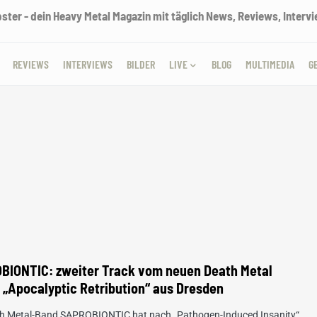
ter - dein Heavy Metal Magazin mit täglich News, Reviews, Intervie
REVIEWS
INTERVIEWS
BILDER
LIVE
BLOG
MULTIMEDIA
G
BIONTIC: zweiter Track vom neuen Death Metal
„Apocalyptic Retribution“ aus Dresden
th Metal-Band SAPROBIONTIC hat nach „Pathogen-Induced Insanity“