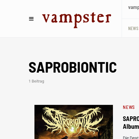
vamps
NEWS
SAPROBIONTIC
1 Beitrag
NEWS
SAPRO
Album 
Die Dea