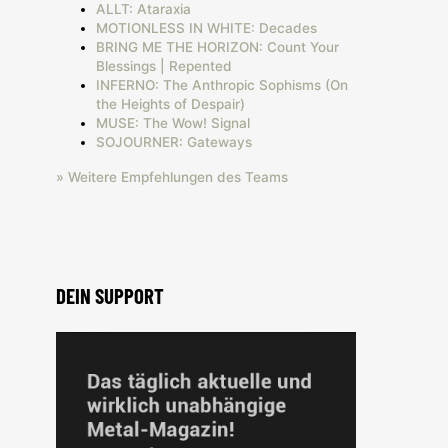
ALLT: Ataraxia
MOTIONLESS IN WHITE: Decades
BRING ME THE HORIZON: Count Your
Blessings | Repented
INFERNO: The Anthropic Sophisms (On
the Heights of Despair)
MUSE: The Wow! Signal
SOJOURNER: Gateways
» Weitere Empfehlungen des Teams
DEIN SUPPORT