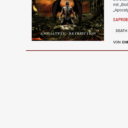
mit „Bio
„Apocal
SAPROB
DEATH
VON
CH