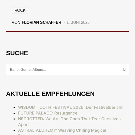
ROCK
VON
FLORIAN SCHAFFER
1. JUNI 2025
SUCHE
AKTUELLE EMPFEHLUNGEN
WISDOM TOOTH FESTIVAL 2026: Der Festivalbericht
FUTURE PALACE: Resurgence
NECROTTED: We Are The Gods That Tear Ourselves
Apart
ASTRAL ALCHEMY: Weaving Chilling Magical