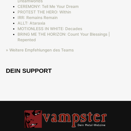
Dreamworlds
CEREMONY: Tell Me Your Dream
PROTEST THE HERO: Within
IRR: Remains Remain
ALLT: Ataraxia
MOTIONLESS IN WHITE: Decades
BRING ME THE HORIZON: Count Your Blessings |
Repented
» Weitere Empfehlungen des Teams
DEIN SUPPORT