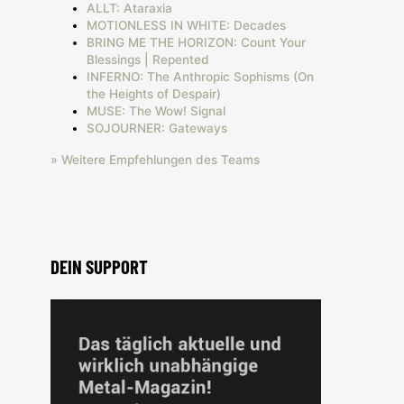
ALLT: Ataraxia
MOTIONLESS IN WHITE: Decades
BRING ME THE HORIZON: Count Your
Blessings | Repented
INFERNO: The Anthropic Sophisms (On
the Heights of Despair)
MUSE: The Wow! Signal
SOJOURNER: Gateways
» Weitere Empfehlungen des Teams
DEIN SUPPORT