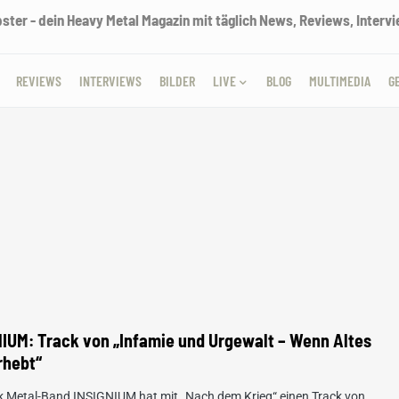
ter - dein Heavy Metal Magazin mit täglich News, Reviews, Intervie
REVIEWS
INTERVIEWS
BILDER
LIVE
BLOG
MULTIMEDIA
G
IUM: Track von „Infamie und Urgewalt – Wenn Altes
rhebt“
ck Metal-Band INSIGNIUM hat mit „Nach dem Krieg“ einen Track von