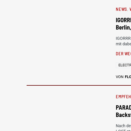
NEWS
IGORRR
Berli
IGORRR 
mit dab
DER WE
ELECT
VON
FL
EMPFE
PARAD
Backs
Nach der