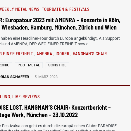
WEEKLY METAL NEWS
TOURDATEN & FESTIVALS
: Europatour 2023 mit AMENRA – Konzerte in Köln,
n, Wiesbaden, Hamburg, München, Zürich und Wien
haben eine Headliner-Tour durch Europa angekündigt. Als Support
ei sind AMENRA, DER WEG EINER FREIHEIT sowie…
G EINER FREIHEIT
AMENRA
IGORRR
HANGMAN'S CHAIR
RONIC
POST METAL
SONSTIGE
ORIAN SCHAFFER
5. MÄRZ 2023
HLUNG
LIVE-REVIEWS
ISE LOST, HANGMAN’S CHAIR: Konzertbericht –
tage Werk, München – 23.10.2022
 Festivalsaison geht es durch die europäischen Clubs: PARADISE