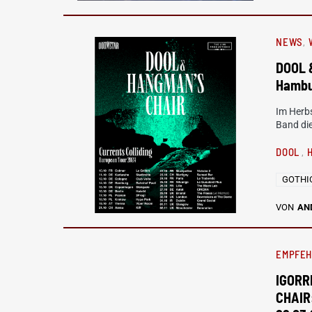
NEWS
DOOL 
Hambu
Im Herbs
Band di
DOOL
GOTHI
VON
AN
EMPFE
IGORR
CHAIR