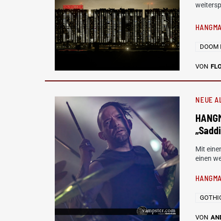
weiters
HANGMA
DOOM 
VON
FL
NEUE A
HANGM
„Saddi
Mit ein
einen w
HANGMA
GOTHI
VON
AN