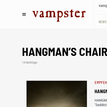
vamps
NEWS
HANGMAN’S CHAI
14 Beiträge
EMPFE
HANGM
HANGMAN
"Saddict