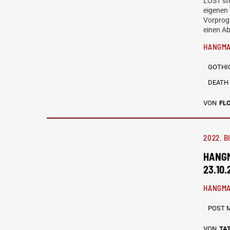
LOST ste
eigenen
Vorprogr
einen A
HANGMA
GOTHI
DEATH
VON
FL
2022
B
HANGM
23.10.
HANGMA
POST 
VON
TAT