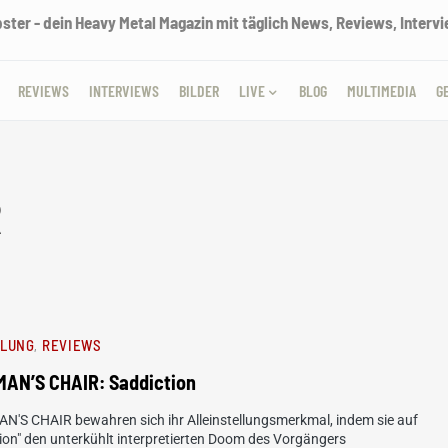
ter - dein Heavy Metal Magazin mit täglich News, Reviews, Intervie
REVIEWS
INTERVIEWS
BILDER
LIVE
BLOG
MULTIMEDIA
G
R
HLUNG
REVIEWS
AN’S CHAIR: Saddiction
'S CHAIR bewahren sich ihr Alleinstellungsmerkmal, indem sie auf
ion" den unterkühlt interpretierten Doom des Vorgängers