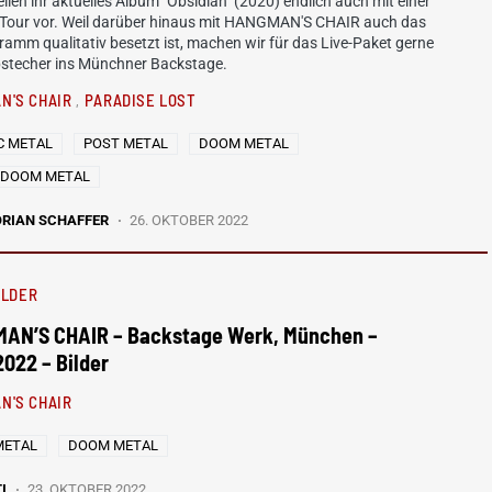
llen ihr aktuelles Album "Obsidian" (2020) endlich auch mit einer
 Tour vor. Weil darüber hinaus mit HANGMAN'S CHAIR auch das
amm qualitativ besetzt ist, machen wir für das Live-Paket gerne
bstecher ins Münchner Backstage.
N'S CHAIR
PARADISE LOST
C METAL
POST METAL
DOOM METAL
 DOOM METAL
ORIAN SCHAFFER
26. OKTOBER 2022
ILDER
AN’S CHAIR – Backstage Werk, München –
2022 – Bilder
N'S CHAIR
METAL
DOOM METAL
I
23. OKTOBER 2022