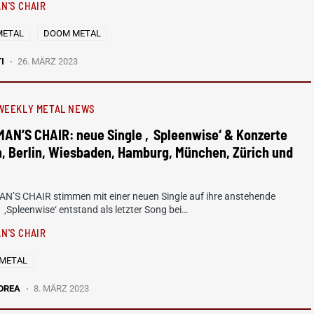
N'S CHAIR
METAL
DOOM METAL
I
26. MÄRZ 2023
WEEKLY METAL NEWS
AN’S CHAIR: neue Single ‚Spleenwise‘ & Konzerte
n, Berlin, Wiesbaden, Hamburg, München, Zürich und
’S CHAIR stimmen mit einer neuen Single auf ihre anstehende
: ‚Spleenwise‘ entstand als letzter Song bei…
N'S CHAIR
METAL
DREA
8. MÄRZ 2023