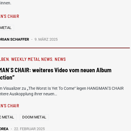
pinnen.
N'S CHAIR
METAL
ORIAN SCHAFFER
9. MÄRZ 2025
LBEN
WEEKLY METAL NEWS
NEWS
AN´S CHAIR: weiteres Video vom neuen Album
ction“
em Visualizer zu „The Worst Is Yet To Come“ legen HANGMAN’S CHAIR
eitere Auskopplung ihrer neuen…
N'S CHAIR
C METAL
DOOM METAL
DREA
22. FEBRUAR 2025