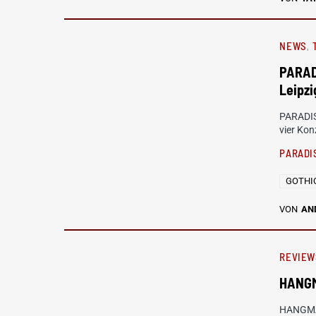
NEWS
PARADI
Leipz
PARADIS
vier Kon
PARADI
GOTHI
VON
AN
REVIEW
HANGM
HANGMAN