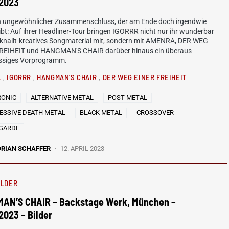
.2023
ein ungewöhnlicher Zusammenschluss, der am Ende doch irgendwie
ibt: Auf ihrer Headliner-Tour bringen IGORRR nicht nur ihr wunderbar
knallt-kreatives Songmaterial mit, sondern mit AMENRA, DER WEG
REIHEIT und HANGMAN'S CHAIR darüber hinaus ein überaus
ssiges Vorprogramm.
A
IGORRR
HANGMAN'S CHAIR
DER WEG EINER FREIHEIT
RONIC
ALTERNATIVE METAL
POST METAL
ESSIVE DEATH METAL
BLACK METAL
CROSSOVER
GARDE
ORIAN SCHAFFER
12. APRIL 2023
ILDER
AN’S CHAIR – Backstage Werk, München –
2023 – Bilder