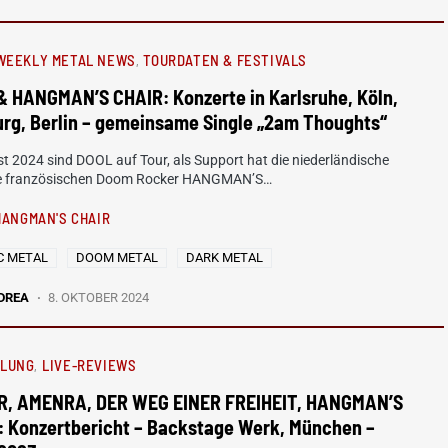
WEEKLY METAL NEWS
TOURDATEN & FESTIVALS
& HANGMAN’S CHAIR: Konzerte in Karlsruhe, Köln,
rg, Berlin – gemeinsame Single „2am Thoughts“
t 2024 sind DOOL auf Tour, als Support hat die niederländische
e französischen Doom Rocker HANGMAN’S…
HANGMAN'S CHAIR
C METAL
DOOM METAL
DARK METAL
DREA
8. OKTOBER 2024
HLUNG
LIVE-REVIEWS
R, AMENRA, DER WEG EINER FREIHEIT, HANGMAN’S
: Konzertbericht – Backstage Werk, München –