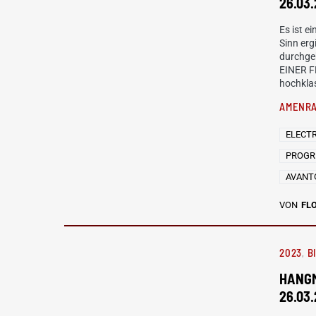
26.03
Es ist 
Sinn erg
durchge
EINER F
hochkla
AMENR
ELECT
PROGR
AVANT
VON
FL
2023
B
HANGM
26.03.