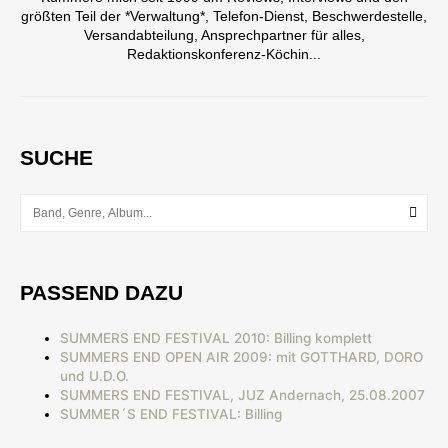
größten Teil der *Verwaltung*, Telefon-Dienst, Beschwerdestelle,
Versandabteilung, Ansprechpartner für alles,
Redaktionskonferenz-Köchin...
SUCHE
PASSEND DAZU
SUMMERS END FESTIVAL 2010: Billing komplett
SUMMERS END OPEN AIR 2009: mit GOTTHARD, DORO
und U.D.O.
SUMMERS END FESTIVAL, JUZ Andernach, 25.08.2007
SUMMER´S END FESTIVAL: Billing