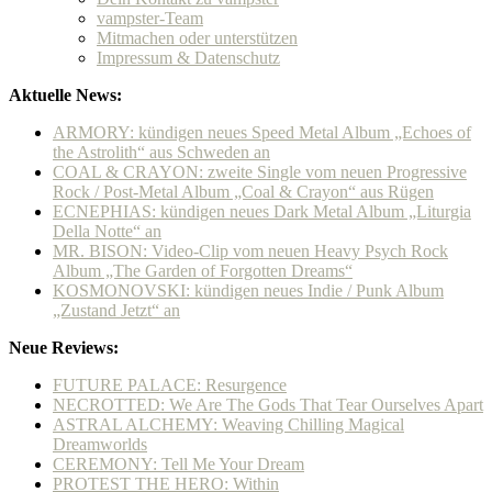
vampster-Team
Mitmachen oder unterstützen
Impressum & Datenschutz
Aktuelle News:
ARMORY: kündigen neues Speed Metal Album „Echoes of
the Astrolith“ aus Schweden an
COAL & CRAYON: zweite Single vom neuen Progressive
Rock / Post-Metal Album „Coal & Crayon“ aus Rügen
ECNEPHIAS: kündigen neues Dark Metal Album „Liturgia
Della Notte“ an
MR. BISON: Video-Clip vom neuen Heavy Psych Rock
Album „The Garden of Forgotten Dreams“
KOSMONOVSKI: kündigen neues Indie / Punk Album
„Zustand Jetzt“ an
Neue Reviews:
FUTURE PALACE: Resurgence
NECROTTED: We Are The Gods That Tear Ourselves Apart
ASTRAL ALCHEMY: Weaving Chilling Magical
Dreamworlds
CEREMONY: Tell Me Your Dream
PROTEST THE HERO: Within