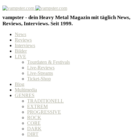
vampster - dein Heavy Metal Magazin mit täglich News,
Reviews, Interviews. Seit 1999.
News
Reviews
Interviews
Bilder
LIVE
Tourdaten & Festivals
Live-Reviews
Live-Streams
Ticket-Shop
Blog
Multimedia
GENRES
TRADITIONELL
EXTREM
PROGRESSIVE
ROCK
CORE
DARK
DIRT