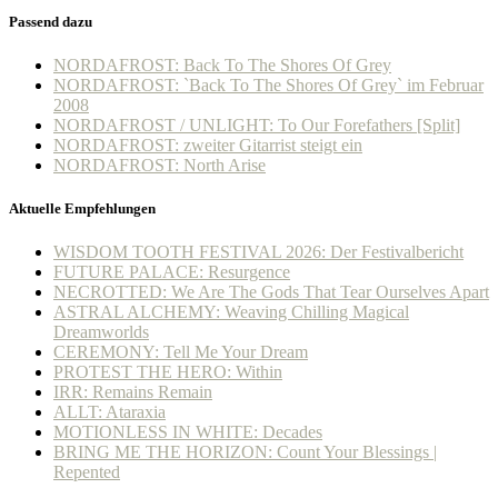
Passend dazu
NORDAFROST: Back To The Shores Of Grey
NORDAFROST: `Back To The Shores Of Grey` im Februar
2008
NORDAFROST / UNLIGHT: To Our Forefathers [Split]
NORDAFROST: zweiter Gitarrist steigt ein
NORDAFROST: North Arise
Aktuelle Empfehlungen
WISDOM TOOTH FESTIVAL 2026: Der Festivalbericht
FUTURE PALACE: Resurgence
NECROTTED: We Are The Gods That Tear Ourselves Apart
ASTRAL ALCHEMY: Weaving Chilling Magical
Dreamworlds
CEREMONY: Tell Me Your Dream
PROTEST THE HERO: Within
IRR: Remains Remain
ALLT: Ataraxia
MOTIONLESS IN WHITE: Decades
BRING ME THE HORIZON: Count Your Blessings |
Repented