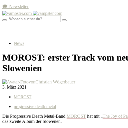
🗯 Newsletter
News
MOROST: erster Track vom neu
Slowenien
von
Christian Wögerbauer
3. März 2021
MOROST
progressive death metal
Die Progressive Death Metal-Band
MOROST
hat mit „
The Joy of P
das zweite Album der Slowenen.