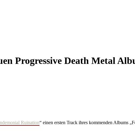
en Progressive Death Metal Alb
andemonial Ruination
“ einen ersten Track ihres kommenden Albums „For