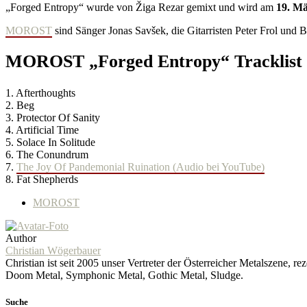
„Forged Entropy“ wurde von Žiga Rezar gemixt und wird am
19. Mä
MOROST
sind Sänger Jonas Savšek, die Gitarristen Peter Frol und
MOROST „Forged Entropy“ Tracklist
1. Afterthoughts
2. Beg
3. Protector Of Sanity
4. Artificial Time
5. Solace In Solitude
6. The Conundrum
7.
The Joy Of Pandemonial Ruination (Audio bei YouTube)
8. Fat Shepherds
MOROST
Author
Christian Wögerbauer
Christian ist seit 2005 unser Vertreter der Österreicher Metalszene,
Doom Metal, Symphonic Metal, Gothic Metal, Sludge.
Suche