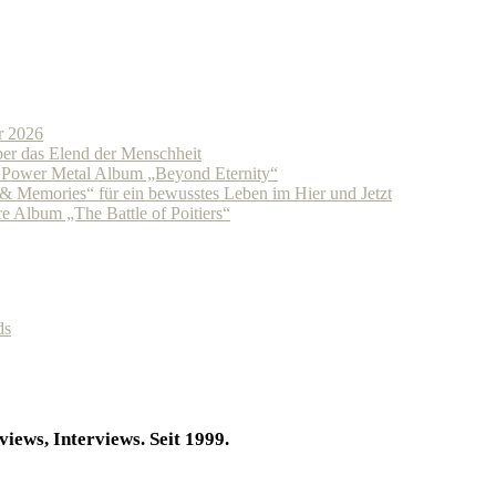
r 2026
r das Elend der Menschheit
n Power Metal Album „Beyond Eternity“
Memories“ für ein bewusstes Leben im Hier und Jetzt
 Album „The Battle of Poitiers“
ds
iews, Interviews. Seit 1999.