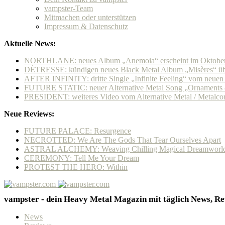
vampster-Team
Mitmachen oder unterstützen
Impressum & Datenschutz
Aktuelle News:
NORTHLANE: neues Album „Anemoia“ erscheint im Oktobe
DÉTRESSE: kündigen neues Black Metal Album „Misères“ übe
AFTER INFINITY: dritte Single „Infinite Feeling“ vom neue
FUTURE STATIC: neuer Alternative Metal Song „Ornaments & 
PRESIDENT: weiteres Video vom Alternative Metal / Metalcore
Neue Reviews:
FUTURE PALACE: Resurgence
NECROTTED: We Are The Gods That Tear Ourselves Apart
ASTRAL ALCHEMY: Weaving Chilling Magical Dreamworl
CEREMONY: Tell Me Your Dream
PROTEST THE HERO: Within
vampster - dein Heavy Metal Magazin mit täglich News, Rev
News