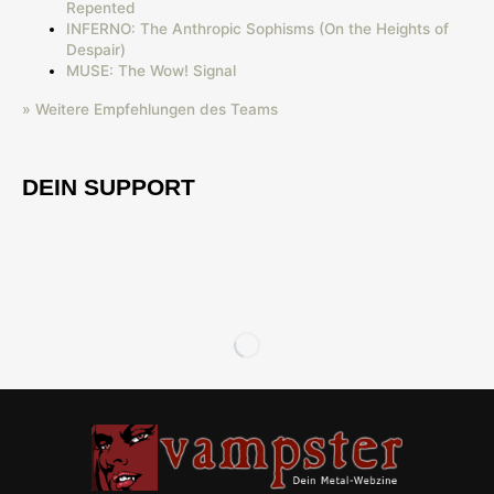
Repented
INFERNO: The Anthropic Sophisms (On the Heights of
Despair)
MUSE: The Wow! Signal
» Weitere Empfehlungen des Teams
DEIN SUPPORT