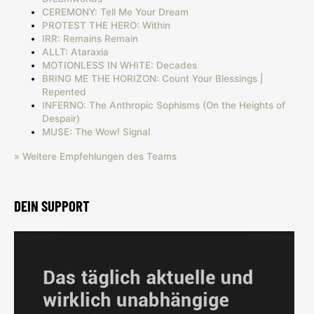
CEREMONY: Tell Me Your Dream
PROTEST THE HERO: Within
IRR: Remains Remain
ALLT: Ataraxia
MOTIONLESS IN WHITE: Decades
BRING ME THE HORIZON: Count Your Blessings |
Repented
INFERNO: The Anthropic Sophisms (On the Heights of
Despair)
MUSE: The Wow! Signal
» Weitere Empfehlungen des Teams
DEIN SUPPORT