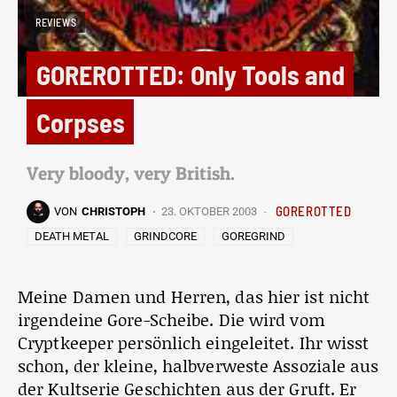
REVIEWS
GOREROTTED: Only Tools and
Corpses
Very bloody, very British.
GOREROTTED
VON
CHRISTOPH
23. OKTOBER 2003
DEATH METAL
GRINDCORE
GOREGRIND
Meine Damen und Herren, das hier ist nicht
irgendeine Gore-Scheibe. Die wird vom
Cryptkeeper persönlich eingeleitet. Ihr wisst
schon, der kleine, halbverweste Assoziale aus
der Kultserie Geschichten aus der Gruft. Er