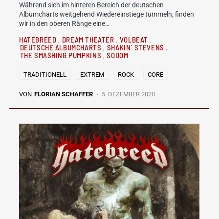
Während sich im hinteren Bereich der deutschen
Albumcharts weitgehend Wiedereinstiege tummeln, finden
wir in den oberen Ränge eine…
HATEBREED
DREAM THEATER
VOLBEAT
DEUTSCHE ALBUMCHARTS
SHAKIN´ STEVENS
THE SMASHING PUMPKINS
SODOM
TRADITIONELL
EXTREM
ROCK
CORE
VON
FLORIAN SCHAFFER
5. DEZEMBER 2020