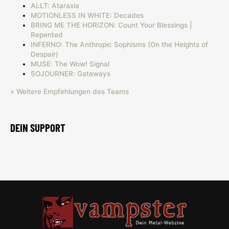
ALLT: Ataraxia
MOTIONLESS IN WHITE: Decades
BRING ME THE HORIZON: Count Your Blessings |
Repented
INFERNO: The Anthropic Sophisms (On the Heights of
Despair)
MUSE: The Wow! Signal
SOJOURNER: Gateways
» Weitere Empfehlungen des Teams
DEIN SUPPORT