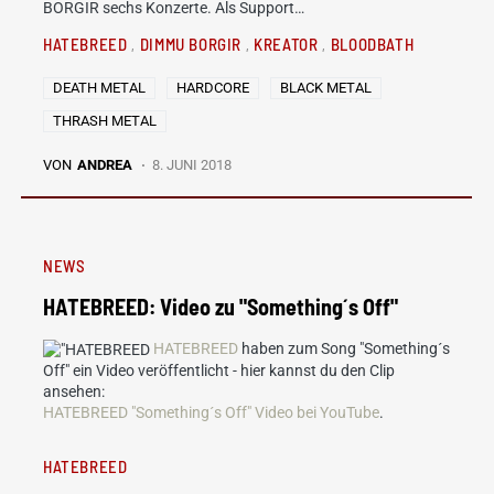
BORGIR sechs Konzerte. Als Support…
HATEBREED
DIMMU BORGIR
KREATOR
BLOODBATH
DEATH METAL
HARDCORE
BLACK METAL
THRASH METAL
VON
ANDREA
8. JUNI 2018
NEWS
HATEBREED: Video zu "Something´s Off"
HATEBREED
haben zum Song "Something´s
Off" ein Video veröffentlicht - hier kannst du den Clip
ansehen:
HATEBREED "Something´s Off" Video bei YouTube
.
HATEBREED