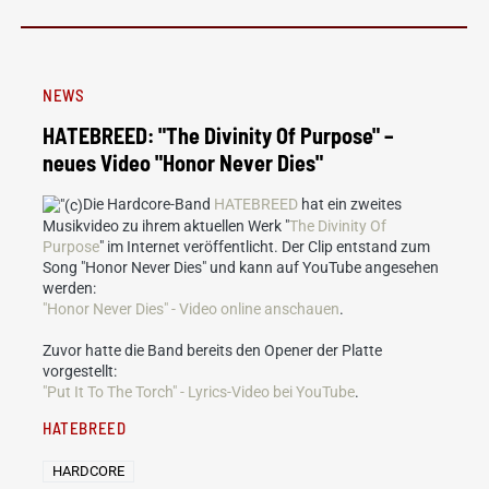
NEWS
HATEBREED: "The Divinity Of Purpose" –
neues Video "Honor Never Dies"
Die Hardcore-Band
HATEBREED
hat ein zweites
Musikvideo zu ihrem aktuellen Werk "
The Divinity Of
Purpose
" im Internet veröffentlicht. Der Clip entstand zum
Song "Honor Never Dies" und kann auf YouTube angesehen
werden:
"Honor Never Dies" - Video online anschauen
.
Zuvor hatte die Band bereits den Opener der Platte
vorgestellt:
"Put It To The Torch" - Lyrics-Video bei YouTube
.
HATEBREED
HARDCORE