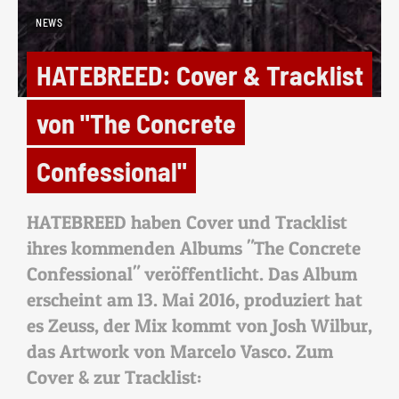
NEWS
HATEBREED: Cover & Tracklist
von "The Concrete
Confessional"
HATEBREED haben Cover und Tracklist
ihres kommenden Albums "The Concrete
Confessional" veröffentlicht. Das Album
erscheint am 13. Mai 2016, produziert hat
es Zeuss, der Mix kommt von Josh Wilbur,
das Artwork von Marcelo Vasco. Zum
Cover & zur Tracklist: