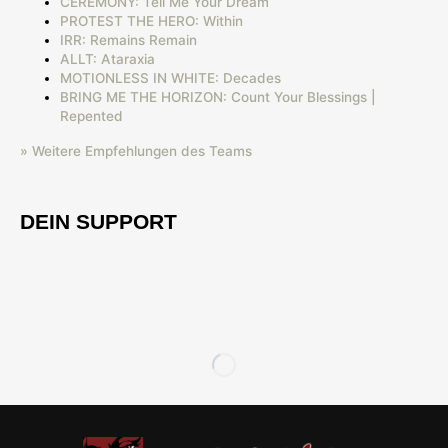
CEREMONY: Tell Me Your Dream
PROTEST THE HERO: Within
IRR: Remains Remain
ALLT: Ataraxia
MOTIONLESS IN WHITE: Decades
BRING ME THE HORIZON: Count Your Blessings |
Repented
» Weitere Empfehlungen des Teams
DEIN SUPPORT