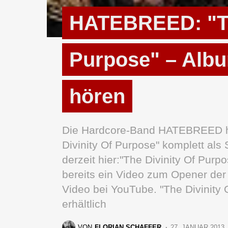
HATEBREED: "Th
Purpose" – Albu
hören
Die Hardcore-Band HATEBREED hat
Divinity Of Purpose" komplett als 
derzeit hier:"The Divinity Of Purp
bereits ein Video zum Opener der P
Video bei YouTube. "The Divinity 
erhältlich
VON
FLORIAN SCHAFFER
27. JANUAR 2013