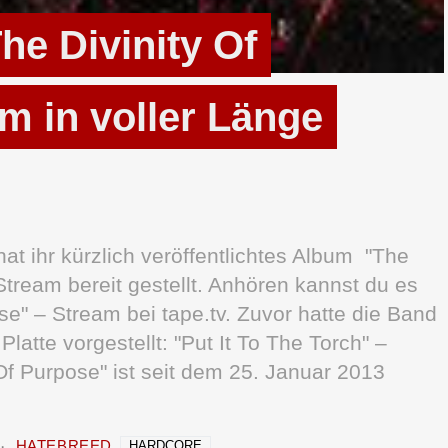
e Divinity Of
m in voller Länge
 ihr kürzlich veröffentlichtes Album "The
Stream bereit gestellt. Anhören kannst du es
ose" – Stream bei tape.tv. Zuvor hatte die Band
latte vorgestellt: "Put It To The Torch" –
Of Purpose" ist seit dem 25. Januar 2013
HATEBREED
HARDCORE