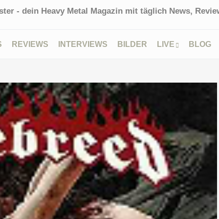
ter - dein Heavy Metal Magazin mit täglich News, Review
S
REVIEWS
INTERVIEWS
BILDER
LIVE
BLOG