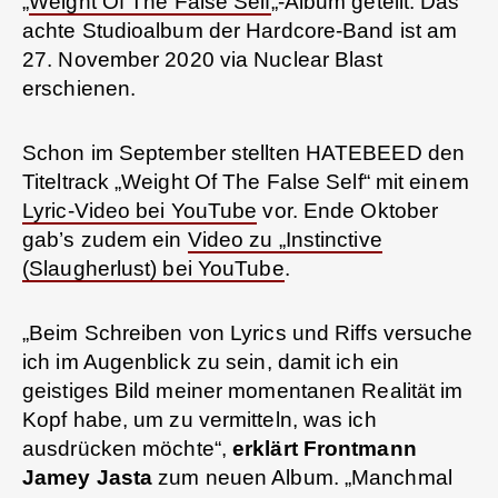
„
Weight Of The False Self
„-Album geteilt. Das
achte Studioalbum der Hardcore-Band ist am
27. November 2020 via Nuclear Blast
erschienen.
Schon im September stellten HATEBEED den
Titeltrack „Weight Of The False Self“ mit einem
Lyric-Video
bei YouTube
vor. Ende Oktober
gab’s zudem ein
Video zu „Instinctive
(Slaugherlust) bei YouTube
.
„Beim Schreiben von Lyrics und Riffs versuche
ich im Augenblick zu sein, damit ich ein
geistiges Bild meiner momentanen Realität im
Kopf habe, um zu vermitteln, was ich
ausdrücken möchte“,
erklärt Frontmann
Jamey Jasta
zum neuen Album. „Manchmal