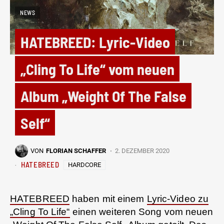
NEWS
HATEBREED: Lyric-Video
„Cling To Life“ vom neuen
Album „Weight Of The False
Self“
VON
FLORIAN SCHAFFER
2. DEZEMBER 2020
HATEBREED
HARDCORE
HATEBREED
haben mit einem
Lyric-Video zu
„Cling To Life“
einen weiteren Song vom neuen