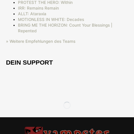
PROTEST THE HERO: Within
IRR: Remains Remain
ALLT: Ataraxia
MOTIONLESS IN WHITE: Decades
BRING ME THE HORIZON: Count Your Blessings |
Repented
» Weitere Empfehlungen des Teams
DEIN SUPPORT