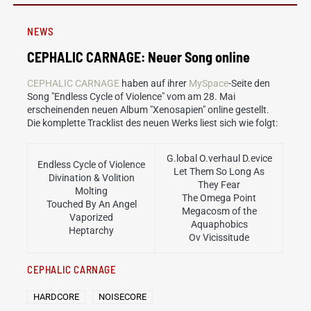
NEWS
CEPHALIC CARNAGE: Neuer Song online
CEPHALIC CARNAGE
haben auf ihrer
MySpace
-Seite den
Song "Endless Cycle of Violence" vom am 28. Mai
erscheinenden neuen Album "Xenosapien" online gestellt.
Die komplette Tracklist des neuen Werks liest sich wie folgt:
G.lobal O.verhaul D.evice
Endless Cycle of Violence
Let Them So Long As
Divination & Volition
They Fear
Molting
The Omega Point
Touched By An Angel
Megacosm of the
Vaporized
Aquaphobics
Heptarchy
Ov Vicissitude
CEPHALIC CARNAGE
HARDCORE
NOISECORE