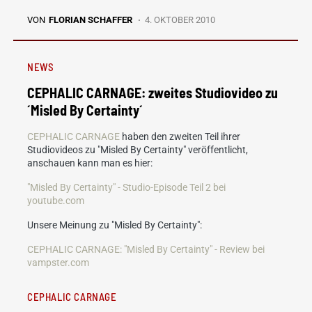
VON
FLORIAN SCHAFFER
4. OKTOBER 2010
NEWS
CEPHALIC CARNAGE: zweites Studiovideo zu
´Misled By Certainty´
CEPHALIC CARNAGE
haben den zweiten Teil ihrer
Studiovideos zu "Misled By Certainty" veröffentlicht,
anschauen kann man es hier:
"Misled By Certainty" - Studio-Episode Teil 2 bei
youtube.com
Unsere Meinung zu "Misled By Certainty":
CEPHALIC CARNAGE: "Misled By Certainty" - Review bei
vampster.com
CEPHALIC CARNAGE