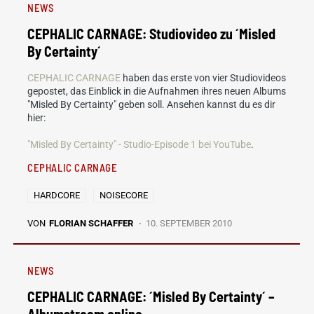
NEWS
CEPHALIC CARNAGE: Studiovideo zu ´Misled
By Certainty´
CEPHALIC CARNAGE
haben das erste von vier Studiovideos
gepostet, das Einblick in die Aufnahmen ihres neuen Albums
"Misled By Certainty" geben soll. Ansehen kannst du es dir
hier:
"Misled By Certainty" - Studio-Episode 1 bei YouTube
.
CEPHALIC CARNAGE
HARDCORE
NOISECORE
VON
FLORIAN SCHAFFER
10. SEPTEMBER 2010
NEWS
CEPHALIC CARNAGE: ´Misled By Certainty´ –
Albumstream online