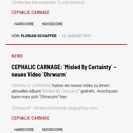
CD-Review bei vampster: "Lucid Interval"
.
CEPHALIC CARNAGE
HARDCORE
NOISECORE
VON
FLORIAN SCHAFFER
12. AUGUST 2011
NEWS
CEPHALIC CARNAGE: ´Misled By Certainty´ –
neues Video ´Ohrwurm´
CEPHALIC CARNAGE
haben ein neues Video zu ihrem
aktuellen Album "
Misled By Certainty
" gedreht. Anschauen
kann man sich "Ohrwurm" hier:
"Ohrwurm" - Stream bei bloody-disgusting.com
.
CEPHALIC CARNAGE
HARDCORE
NOISECORE