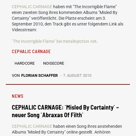
CEPHALIC CARNAGE
haben mit "The Incorrigible Flame"
einen zweiten Song ihres kommenden Albums "Misled By
Certainty" veröffentlicht. Die Platte erscheint am 3.
September 2010, den Track gibt es unter folgendem Link als
Videostream:
"The Incorrigible Flame" bei metalinjection.net
.
CEPHALIC CARNAGE
HARDCORE
NOISECORE
VON
FLORIAN SCHAFFER
7. AUGUST 2010
NEWS
CEPHALIC CARNAGE: ´Misled By Certainty´ –
neuer Song ´Abraxas Of Filth´
CEPHALIC CARNAGE
haben einen Song ihres anstehenden
Albums "Misled By Certainty" online gestellt. Anhören