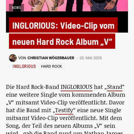
NEWS
INGLORIOUS: Video-Clip vom
neuen Hard Rock Album „V“
VON
CHRISTIAN WÖGERBAUER
20. MAI 2025
INGLORIOUS
HARD ROCK
Die Hard Rock-Band
INGLORIOUS
hat „
Stand
“
eine weitere Single vom kommenden Album
„V“ mitsamt Video-Clip veröffentlicht. Davor
hat die Band mit „
Testify
“ eine neue Single
mitsamt Video-Clip veröffentlicht. Mit dem
Song, der Teil des neuen Albums „V“ sein
wird, gab die Band rund um Nathan James