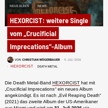
NEUE ALBEN
NEWS
HEXORCIST: weitere Single
vom „Crucificial
Imprecations“-Album
VON
CHRISTIAN WÖGERBAUER
9. JULI 2026
HEXORCIST
DEATH METAL
Die Death Metal-Band
HEXORCIST
hat mit
„Crucificial Imprecations“ ein neues Album
angekündigt. Es ist nach „Evil Reaping Death“
(2021) das zweite Album der US-Amerikaner
aus Miami und wird am
31. Juli 2026
via