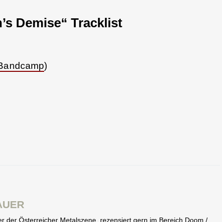
s Demise“ Tracklist
 Bandcamp
)
AUER
eter der Österreicher Metalszene, rezensiert gern im Bereich Doom /