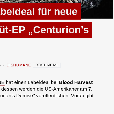
eldeal für neue
üt-EP „Centurion’s
DISHUMANE
DEATH METAL
6
NE
hat einen Labeldeal bei
Blood Harvest
e dessen werden die US-Amerikaner am
7.
rion’s Demise“ veröffentlichen. Vorab gibt