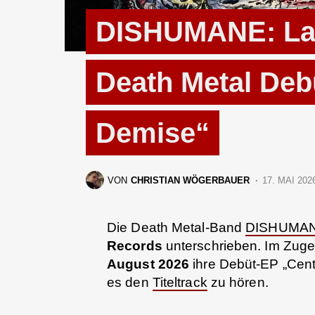
DISHUMANE: Lab
Death Metal Deb
Demise“
VON
CHRISTIAN WÖGERBAUER
17. MAI 202
Die Death Metal-Band
DISHUMA
Records
unterschrieben. Im Zug
August 2026
ihre Debüt-EP „Centu
es den
Titeltrack
zu hören.