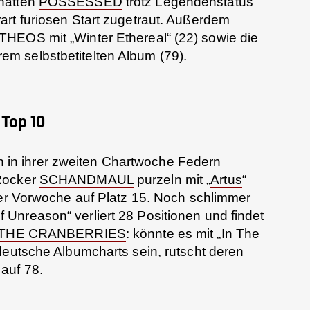
hätten
POSSESSED
trotz Legendenstatus
art furiosen Start zugetraut. Außerdem
HEOS mit „Winter Ethereal“ (22) sowie die
rem selbstbetitelten Album (79).
Top 10
in ihrer zweiten Chartwoche Federn
Rocker
SCHANDMAUL
purzeln mit „
Artus
“
der Vorwoche auf Platz 15. Noch schlimmer
f Unreason“ verliert 28 Positionen und findet
THE CRANBERRIES
: könnte es mit „In The
deutsche Albumcharts sein, rutscht deren
auf 78.