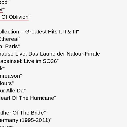
ood“
er
“
 Of Oblivion
“
lection – Greatest Hits I, II & III“
Ethereal“
: Paris“
hause Live: Das Laune der Natour-Finale
apsinsel: Live im SO36“
k“
Unreason“
ours“
Für Alle Da“
Heart Of The Hurricane“
her Of The Bride“
Germany (1995-2011)“