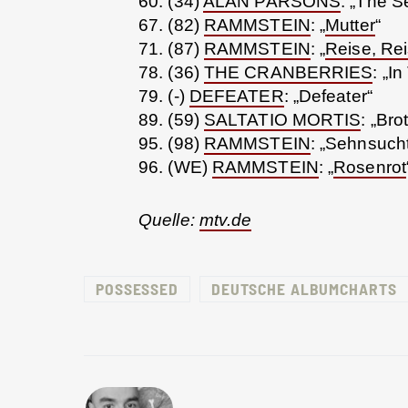
60. (34)
ALAN PARSONS
: „The S
67. (82)
RAMMSTEIN
: „
Mutter
“
71. (87)
RAMMSTEIN
: „
Reise, Re
78. (36)
THE CRANBERRIES
: „I
79. (-)
DEFEATER
: „Defeater“
89. (59)
SALTATIO MORTIS
: „Bro
95. (98)
RAMMSTEIN
: „Sehnsuch
96. (WE)
RAMMSTEIN
: „
Rosenrot
Quelle:
mtv.de
POSSESSED
DEUTSCHE ALBUMCHARTS