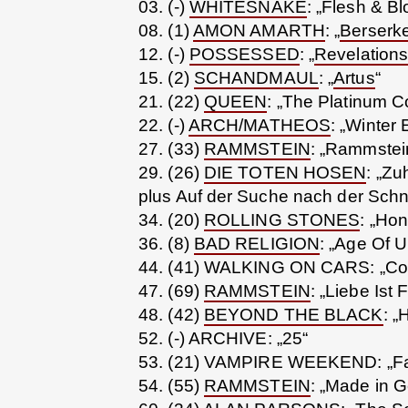
03. (-)
WHITESNAKE
: „Flesh & Bl
08. (1)
AMON AMARTH
: „
Berserk
12. (-)
POSSESSED
: „
Revelations
15. (2)
SCHANDMAUL
: „
Artus
“
21. (22)
QUEEN
: „The Platinum Col
22. (-)
ARCH/MATHEOS
: „Winter 
27. (33)
RAMMSTEIN
: „Rammstein
29. (26)
DIE TOTEN HOSEN
: „Zu
plus Auf der Suche nach der Schn
34. (20)
ROLLING STONES
: „Hon
36. (8)
BAD RELIGION
: „Age Of 
44. (41) WALKING ON CARS: „Col
47. (69)
RAMMSTEIN
: „Liebe Ist 
48. (42)
BEYOND THE BLACK
: „
52. (-) ARCHIVE: „25“
53. (21) VAMPIRE WEEKEND: „Fat
54. (55)
RAMMSTEIN
: „Made in 