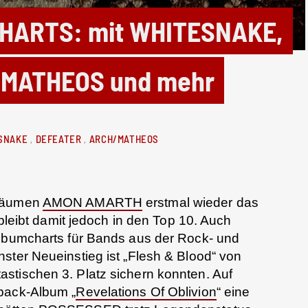
HARTS: mit WHITESNAKE,
MATHEOS und mehr
SNAKE
DEFEATER
ARCH/MATHEOS
 räumen
AMON AMARTH
erstmal wieder das
, bleibt damit jedoch in den Top 10. Auch
Albumcharts für Bands aus der Rock- und
ster Neueinstieg ist „Flesh & Blood“ von
ntastischen 3. Platz sichern konnten. Auf
back-Album „
Revelations Of Oblivion
“ eine