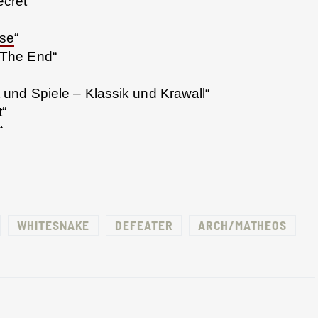
ecret“
ise
“
n The End“
t und Spiele – Klassik und Krawall“
t“
“
WHITESNAKE
DEFEATER
ARCH/MATHEOS