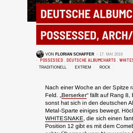
DEUTSCHE ALBUMC
POSSESSED, ARCH/
VON
FLORIAN SCHAFFER
17. MAI 2019
POSSESSED
DEUTSCHE ALBUMCHARTS
WHITE
TRADITIONELL
EXTREM
ROCK
Nach einer Woche an der Spitze
Feld. „
Berserker
“ fällt auf Rang 8
sonst hat sich in den deutschen 
Metal-Sparte einiges bewegt. Höch
WHITESNAKE
, die sich einen fa
Position 12 gibt es mit dem Come