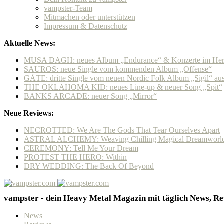
vampster-Team
Mitmachen oder unterstützen
Impressum & Datenschutz
Aktuelle News:
MUSA DAGH: neues Album „Endurance“ & Konzerte im Her
SAUROS: neue Single vom kommenden Album „Offense“
GÅTE: dritte Single vom neuen Nordic Folk Album „Sigil“ a
THE OKLAHOMA KID: neues Line-up & neuer Song „Spit“
BANKS ARCADE: neuer Song „Mirror“
Neue Reviews:
NECROTTED: We Are The Gods That Tear Ourselves Apart
ASTRAL ALCHEMY: Weaving Chilling Magical Dreamworl
CEREMONY: Tell Me Your Dream
PROTEST THE HERO: Within
DRY WEDDING: The Back Of Beyond
vampster - dein Heavy Metal Magazin mit täglich News, Rev
News