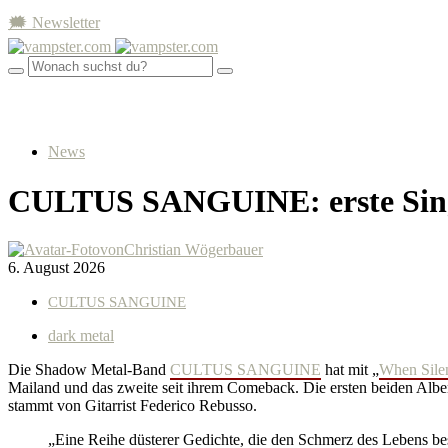
🗯 Newsletter
News
CULTUS SANGUINE: erste Sing
von
Christian Wögerbauer
6. August 2026
CULTUS SANGUINE
dark metal
Die Shadow Metal-Band
CULTUS SANGUINE
hat mit „
When Sile
Mailand und das zweite seit ihrem Comeback. Die ersten beiden Albe
stammt von Gitarrist Federico Rebusso.
„Eine Reihe düsterer Gedichte, die den Schmerz des Lebens besi