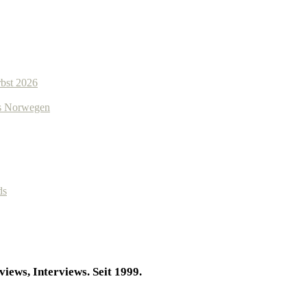
bst 2026
us Norwegen
ds
iews, Interviews. Seit 1999.