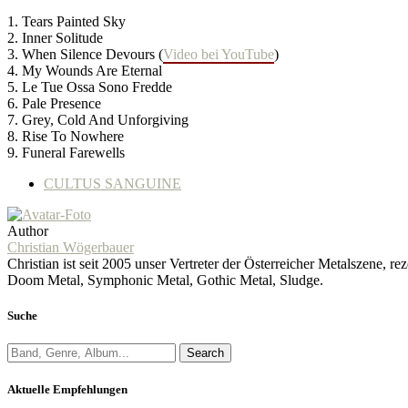
1. Tears Painted Sky
2. Inner Solitude
3. When Silence Devours (
Video bei YouTube
)
4. My Wounds Are Eternal
5. Le Tue Ossa Sono Fredde
6. Pale Presence
7. Grey, Cold And Unforgiving
8. Rise To Nowhere
9. Funeral Farewells
CULTUS SANGUINE
Author
Christian Wögerbauer
Christian ist seit 2005 unser Vertreter der Österreicher Metalszene,
Doom Metal, Symphonic Metal, Gothic Metal, Sludge.
Suche
Search
Aktuelle Empfehlungen