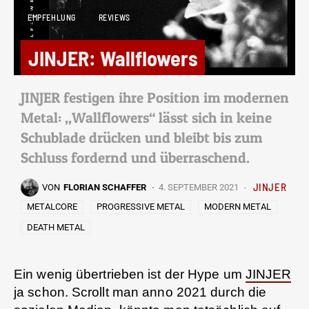
EMPFEHLUNG
REVIEWS
JINJER: Wallflowers
JINJER festigen ihre Position im modernen
Metal: „Wallflowers“ lässt sich in keine
Schublade drücken und bleibt bis zum
Schluss fordernd und überraschend.
JINJER
VON
FLORIAN SCHAFFER
4. SEPTEMBER 2021
METALCORE
PROGRESSIVE METAL
MODERN METAL
DEATH METAL
Ein wenig übertrieben ist der Hype um
JINJER
ja schon. Scrollt man anno 2021 durch die