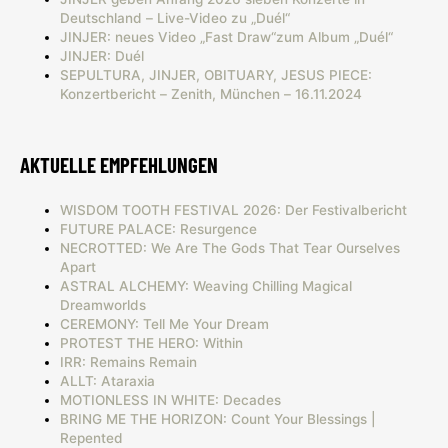
Deutschland – Live-Video zu „Duél“
JINJER: neues Video „Fast Draw“zum Album „Duél“
JINJER: Duél
SEPULTURA, JINJER, OBITUARY, JESUS PIECE:
Konzertbericht – Zenith, München – 16.11.2024
AKTUELLE EMPFEHLUNGEN
WISDOM TOOTH FESTIVAL 2026: Der Festivalbericht
FUTURE PALACE: Resurgence
NECROTTED: We Are The Gods That Tear Ourselves
Apart
ASTRAL ALCHEMY: Weaving Chilling Magical
Dreamworlds
CEREMONY: Tell Me Your Dream
PROTEST THE HERO: Within
IRR: Remains Remain
ALLT: Ataraxia
MOTIONLESS IN WHITE: Decades
BRING ME THE HORIZON: Count Your Blessings |
Repented