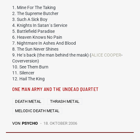
1. Mine For The Taking
2. The Supreme Butcher
3. Such A Sick Boy
4. Knights In Satan´s Service
5. Battlefield Paradise
6. Heaven Knows No Pain
7. Nightmare In Ashes And Blood
8. The Sun Never Shines
9. He´s back (the man behind the mask) (
ALICE COOPER
-
Coverversion)
10. See Them Burn
11. Silencer
12. Hail The King
ONE MAN ARMY AND THE UNDEAD QUARTET
DEATH METAL
THRASH METAL
MELODIC DEATH METAL
VON
PSYCHO
18. OKTOBER 2006