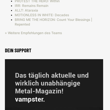
PROTEST THE HERO: Within
IRR: Remains Remain
ALLT: Ataraxia
MOTIONLESS IN WHITE: Decades
BRING ME THE HORIZON: Count Your Blessings |
Repented
» Weitere Empfehlungen des Teams
DEIN SUPPORT